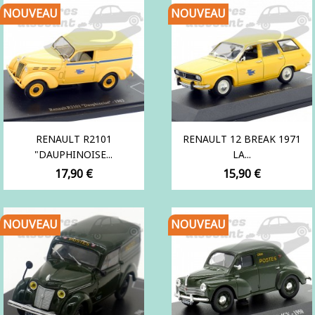
NOUVEAU
NOUVEAU
RENAULT R2101
RENAULT 12 BREAK 1971
"DAUPHINOISE...
LA...
Prix
Prix
17,90 €
15,90 €
NOUVEAU
NOUVEAU