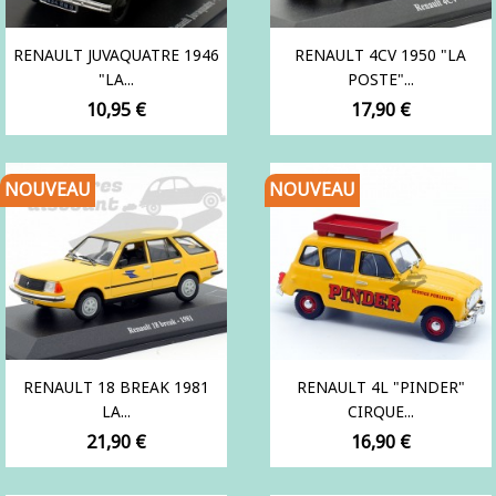
RENAULT JUVAQUATRE 1946
RENAULT 4CV 1950 "LA
"LA...
POSTE"...
Prix
Prix
10,95 €
17,90 €
NOUVEAU
NOUVEAU
RENAULT 18 BREAK 1981
RENAULT 4L "PINDER"
LA...
CIRQUE...
Prix
Prix
21,90 €
16,90 €