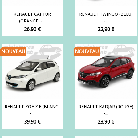
RENAULT CAPTUR
RENAULT TWINGO (BLEU)
(ORANGE) -...
-...
Prix
Prix
26,90 €
22,90 €
NOUVEAU
NOUVEAU
RENAULT ZOÉ Z.E (BLANC)
RENAULT KADJAR (ROUGE)
-...
-...
Prix
Prix
39,90 €
23,90 €