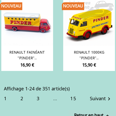
NOUVEAU
NOUVEAU
RENAULT FAINÉANT
RENAULT 1000KG
"PINDER"...
"PINDER"...
Prix
Prix
16,90 €
15,90 €
Affichage 1-24 de 351 article(s)
1
2
3
…
15
Suivant

Retour en haut
