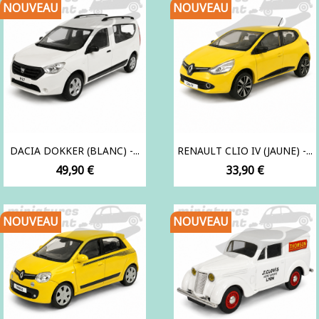
NOUVEAU
NOUVEAU
DACIA DOKKER (BLANC) -...
RENAULT CLIO IV (JAUNE) -...
Prix
Prix
49,90 €
33,90 €
NOUVEAU
NOUVEAU