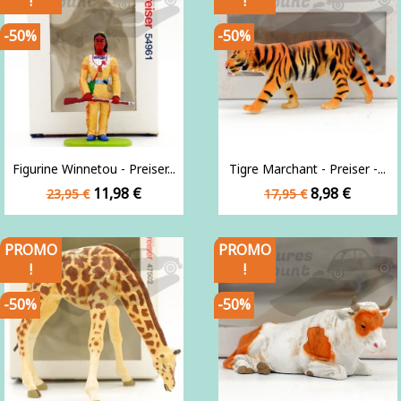
!
!
-50%
-50%
Figurine Winnetou - Preiser...
Tigre Marchant - Preiser -...
Prix
Prix
Prix
Prix
11,98 €
8,98 €
23,95 €
17,95 €
de
de
base
base
PROMO
PROMO
!
!
-50%
-50%