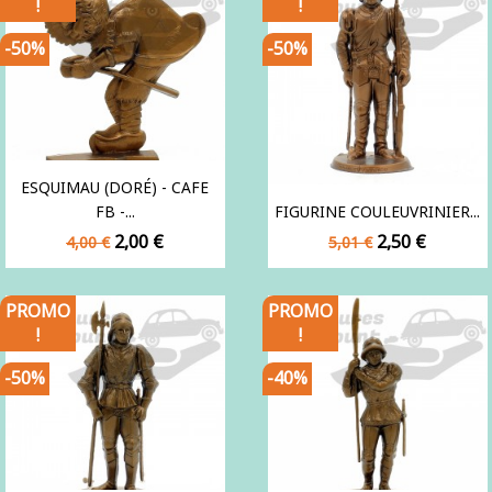
!
!
-50%
-50%
ESQUIMAU (DORÉ) - CAFE
FB -...
FIGURINE COULEUVRINIER...
Prix
Prix
Prix
Prix
2,00 €
2,50 €
4,00 €
5,01 €
de
de
base
base
PROMO
PROMO
!
!
-50%
-40%