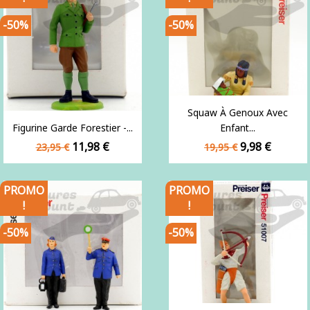
-50%
-50%
Squaw À Genoux Avec
Figurine Garde Forestier -...
Enfant...
Prix
Prix
Prix
Prix
11,98 €
9,98 €
23,95 €
19,95 €
de
de
base
base
PROMO
PROMO
!
!
-50%
-50%