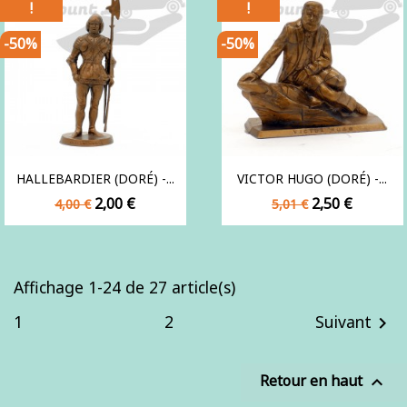
!
!
-50%
-50%
HALLEBARDIER (DORÉ) -...
VICTOR HUGO (DORÉ) -...
Prix
Prix
Prix
Prix
2,00 €
2,50 €
4,00 €
5,01 €
de
de
base
base
Affichage 1-24 de 27 article(s)
1
2
Suivant

Retour en haut
