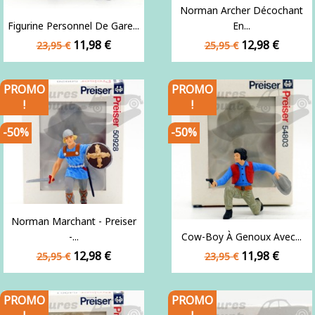
Norman Archer Décochant
Figurine Personnel De Gare...
En...
Prix
Prix
Prix
Prix
11,98 €
12,98 €
23,95 €
25,95 €
de
de
base
base
PROMO
PROMO
!
!
-50%
-50%
Norman Marchant - Preiser
-...
Cow-Boy À Genoux Avec...
Prix
Prix
Prix
Prix
12,98 €
11,98 €
25,95 €
23,95 €
de
de
base
base
PROMO
PROMO