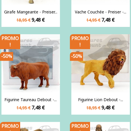
Girafe Mangeante - Preiser...
Vache Couchée - Preiser -...
Prix
Prix
Prix
Prix
9,48 €
7,48 €
18,95 €
14,95 €
de
de
base
base
PROMO
PROMO
!
!
-50%
-50%
Figurine Taureau Debout -...
Figurine Lion Debout -...
Prix
Prix
Prix
Prix
7,48 €
9,48 €
14,95 €
18,95 €
de
de
base
base
PROMO
PROMO