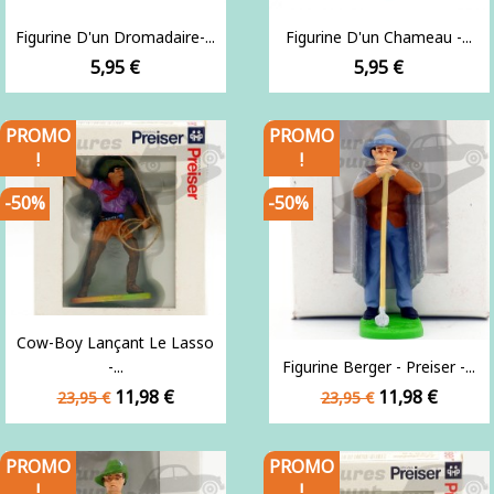
Figurine D'un Dromadaire-...
Figurine D'un Chameau -...
Prix
Prix
5,95 €
5,95 €
PROMO
PROMO
!
!
-50%
-50%
Cow-Boy Lançant Le Lasso
-...
Figurine Berger - Preiser -...
Prix
Prix
Prix
Prix
11,98 €
11,98 €
23,95 €
23,95 €
de
de
base
base
PROMO
PROMO
!
!