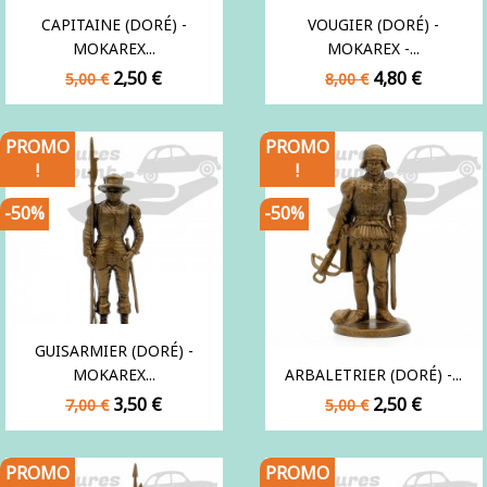
CAPITAINE (DORÉ) -
VOUGIER (DORÉ) -
MOKAREX...
MOKAREX -...
Prix
Prix
Prix
Prix
2,50 €
4,80 €
5,00 €
8,00 €
de
de
base
base
PROMO
PROMO
!
!
-50%
-50%
GUISARMIER (DORÉ) -
MOKAREX...
ARBALETRIER (DORÉ) -...
Prix
Prix
Prix
Prix
3,50 €
2,50 €
7,00 €
5,00 €
de
de
base
base
PROMO
PROMO