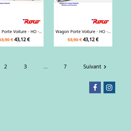
Porte Voiture - HO -...
Wagon Porte Voiture - HO -...
Prix
Prix
Prix
Prix
43,12 €
43,12 €
53,90 €
53,90 €
de
de
base
base
2
3
…
7
Suivant
