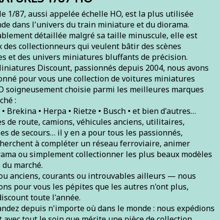
le 1/87, aussi appelée échelle HO, est la plus utilisée
de dans l'univers du train miniature et du diorama.
blement détaillée malgré sa taille minuscule, elle est
x des collectionneurs qui veulent bâtir des scènes
es et des univers miniatures bluffants de précision.
iniatures Discount, passionnés depuis 2004, nous avons
ionné pour vous une collection de voitures miniatures
O soigneusement choisie parmi les meilleures marques
ché :
• Brekina • Herpa • Rietze • Busch • et bien d'autres…
s de route, camions, véhicules anciens, utilitaires,
es de secours… il y en a pour tous les passionnés,
 cherchent à compléter un réseau ferroviaire, animer
rama ou simplement collectionner les plus beaux modèles
s du marché.
ou anciens, courants ou introuvables ailleurs — nous
ns pour vous les pépites que les autres n'ont plus,
discount toute l'année.
dez depuis n'importe où dans le monde : nous expédions
 avec tout le soin que mérite une pièce de collection.