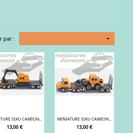
r par :

TURE SIKU CAMION...
MINIATURE SIKU CAMION...
Prix
Prix
13,00 €
13,00 €