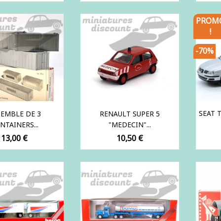
PROM
!
-70%
SEAT 
EMBLE DE 3
RENAULT SUPER 5
NTAINERS...
"MEDECIN"...
Prix
Prix
13,00 €
10,50 €