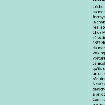
L'échel
au mon
Incroya
le choi
réalist
Chez M
sélect
1/87 H
du mar
Wiking 
Voiture
véhicul
qu'ils
un dio
réduit
Neufs 
dénicho
à prix 
Comman
partout