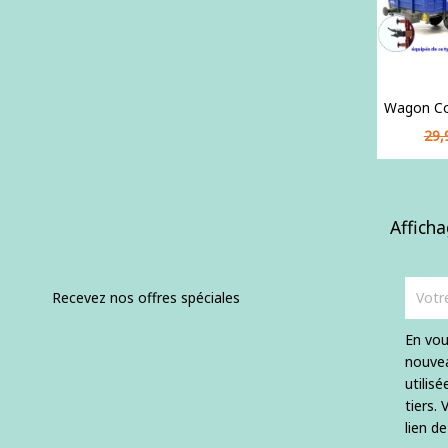
Wagon Cou
Pri
29,
de
ba
Afficha
Recevez nos offres spéciales
En vou
nouvea
utilis
tiers.
lien d