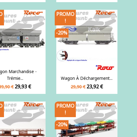
de
de
base
base
O
PROMO
!
-20%
gon Marchandise -
Trémie...
Wagon À Déchargement...
Prix
Prix
Prix
Prix
29,93 €
23,92 €
39,90 €
29,90 €
de
de
base
base
O
PROMO
!
-20%