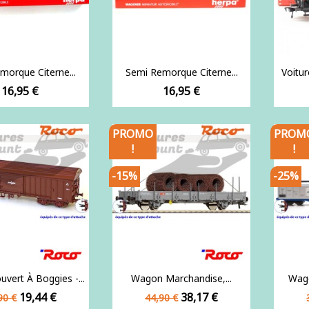
morque Citerne...
Semi Remorque Citerne...
Voitur
Prix
Prix
16,95 €
16,95 €
PROMO
PROM
!
!
-15%
-25%
vert À Boggies -...
Wagon Marchandise,...
Wago
x
Prix
Prix
Prix
19,44 €
38,17 €
90 €
44,90 €