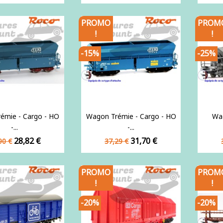
de
se
base
PROMO
PROM
!
!
-15%
-25%
émie - Cargo - HO
Wagon Trémie - Cargo - HO
Wa
-...
-...
x
Prix
Prix
Prix
28,82 €
31,70 €
90 €
37,29 €
de
se
base
PROMO
PROM
!
!
-20%
-20%