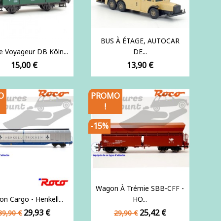
BUS À ÉTAGE, AUTOCAR
e Voyageur DB Köln...
DE...
Prix
Prix
15,00 €
13,90 €
O
PROMO
!
-15%
Wagon À Trémie SBB-CFF -
n Cargo - Henkell...
HO...
Prix
Prix
Prix
Prix
29,93 €
25,42 €
39,90 €
29,90 €