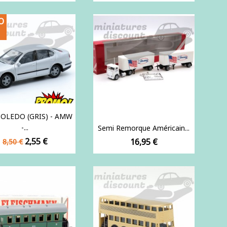
O
TOLEDO (GRIS) - AMW
-...
Semi Remorque Américain...
Prix
Prix
2,55 €
Prix
16,95 €
8,50 €
de
base