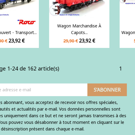
Wagon Marchandise À
vert - Transport...
Capots...
Wagon 
x
Prix
Prix
Prix
23,92 €
23,92 €
90 €
29,90 €
de
se
base
ge 1-24 de 162 article(s)
1
s abonnant, vous acceptez de recevoir nos offres spéciales,
utés et actualités par e-mail. Vos données personnelles sont
ées uniquement dans ce but et ne seront jamais transmises à des
 Vous pouvez vous désabonner à tout moment en cliquant sur le
e désinscription présent dans chaque e-mail.