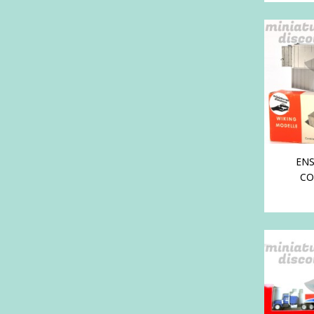
ENS
CO