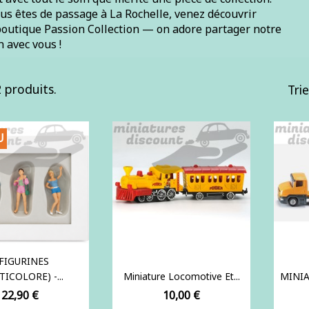
ous êtes de passage à La Rochelle, venez découvrir
boutique Passion Collection — on adore partager notre
 avec vous !
2 produits.
Trie
U
 FIGURINES
TICOLORE) -...
Miniature Locomotive Et...
MINIA
Prix
Prix
22,90 €
10,00 €