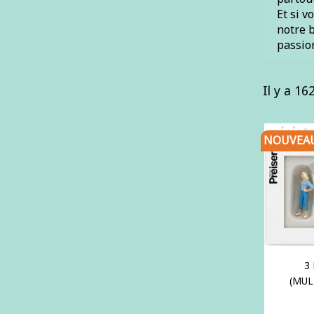
Et si v
notre 
passion
Il y a 16
NOUVEA
3
(MUL