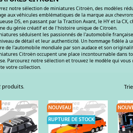
ez notre sélection de miniatures Citroën, des modèles rédu
e aux véhicules emblématiques de la marque aux chevrons.
euse DS, en passant par la Traction Avant, le HY et la CX,
e du génie créatif et de l'histoire unique de Citroën.
iatures séduisent les passionnés de l'automobile française 
 niveau de détail et leur authenticité. Un hommage fidèle à
ire de l'automobile mondiale par son audace et son originalit
niatures Citroën occupent une place incontournable dans to
se. Parcourez notre sélection et trouvez le modèle qui vous
e votre collection.
2 produits.
Trie
NOUVEAU
NOUV
RUPTURE DE STOCK
U