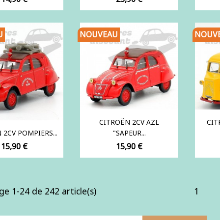
U
NOUVEAU
NOUV
CITROËN 2CV AZL
CIT
 2CV POMPIERS...
"SAPEUR...
Prix
Prix
15,90 €
15,90 €
ge 1-24 de 242 article(s)
1