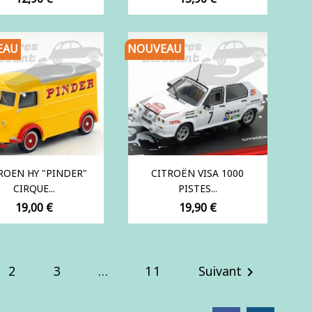
EAU
NOUVEAU
ROEN HY "PINDER"
CITROËN VISA 1000
CIRQUE...
PISTES...
Prix
Prix
19,00 €
19,90 €
2
3
…
11
Suivant
