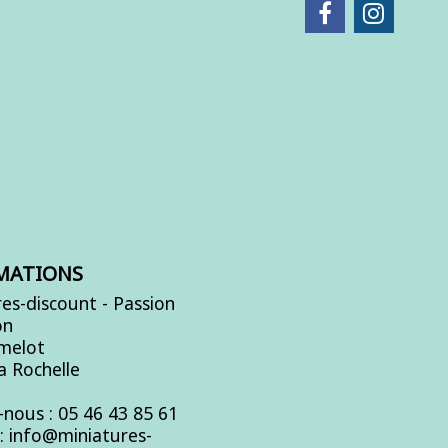
MATIONS
es-discount - Passion
on
Amelot
a Rochelle
-nous :
05 46 43 85 61
s:
info@miniatures-