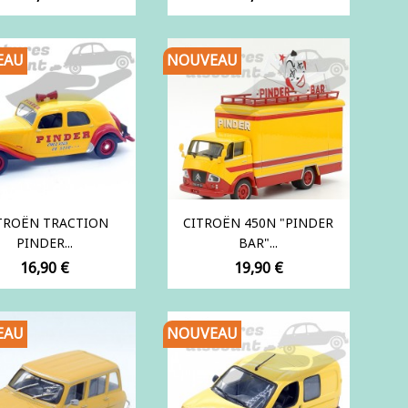
EAU
NOUVEAU
TROËN TRACTION
CITROËN 450N "PINDER
PINDER...
BAR"...
Prix
Prix
16,90 €
19,90 €
EAU
NOUVEAU