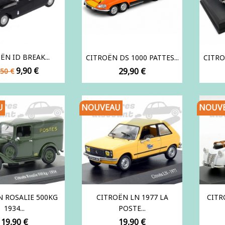
ËN ID BREAK...
CITROËN DS 1000 PATTES...
CITRO
ix
Prix
9,90 €
Prix
29,90 €
,50 €
se
U
NOUVEAU
NOUV
N ROSALIE 500KG
CITROËN LN 1977 LA
CITR
1934...
POSTE...
Prix
Prix
19,90 €
19,90 €