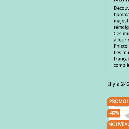
Découvr
hommag
majestu
témoign
Ces min
à leur
l'histo
Les mi
françai
complèt
Il y a 24
PROMO !
-40%
NOUVEA