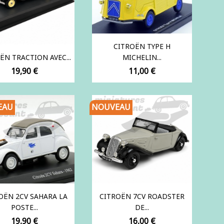
CITROËN TYPE H
ËN TRACTION AVEC...
MICHELIN...
Prix
Prix
19,90 €
11,00 €
EAU
NOUVEAU
OËN 2CV SAHARA LA
CITROËN 7CV ROADSTER
POSTE...
DE...
Prix
Prix
19,90 €
16,00 €