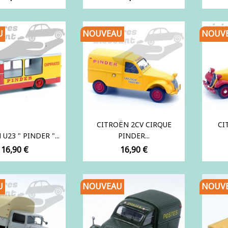
U
NOUVEAU
NOUV
CITROËN 2CV CIRQUE
CI
U23 " PINDER "...
PINDER...
Prix
Prix
16,90 €
16,90 €
U
NOUVEAU
NOUV