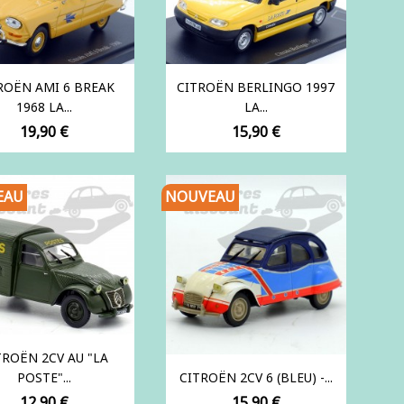
ROËN AMI 6 BREAK
CITROËN BERLINGO 1997
1968 LA...
LA...
Prix
Prix
19,90 €
15,90 €
EAU
NOUVEAU
TROËN 2CV AU "LA
POSTE"...
CITROËN 2CV 6 (BLEU) -...
Prix
Prix
12,90 €
15,90 €