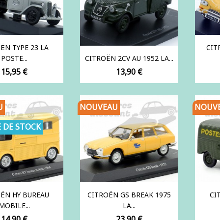
ËN TYPE 23 LA
CIT
POSTE...
CITROËN 2CV AU 1952 LA...
Prix
Prix
15,95 €
13,90 €
U
NOUVEAU
NOUV
 DE STOCK
ËN HY BUREAU
CITROËN GS BREAK 1975
CI
MOBILE...
LA...
Prix
Prix
14,90 €
23,90 €