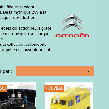
its fidèles rendant
 De la mythique 2CV à la
 chaque reproduction
et les collectionneurs grâce
 une marque qui a su marquer
é.
ute collection automobile
 rappelle un souvenir ou qui
r par :

EAU
NOUVEAU