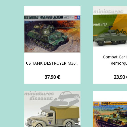
Combat Car 
US TANK DESTROYER M36...
Remorque
Prix
Prix
37,90 €
23,90 