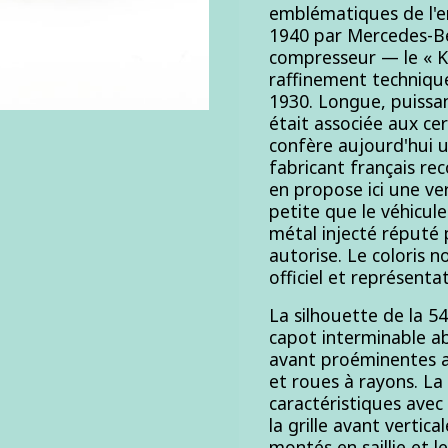
emblématiques de l'e
1940 par Mercedes-Be
compresseur — le « K 
raffinement technique
1930. Longue, puissan
était associée aux cer
confère aujourd'hui u
fabricant français re
en propose ici une ver
petite que le véhicul
métal injecté réputé p
autorise. Le coloris n
officiel et représenta
La silhouette de la 
capot interminable abr
avant proéminentes a
et roues à rayons. La
caractéristiques avec
la grille avant vertic
montés en saillie et 