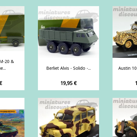
M-20 &
...
Berliet Alvis - Solido -...
Austin 10H
Prix
P
€
19,95 €