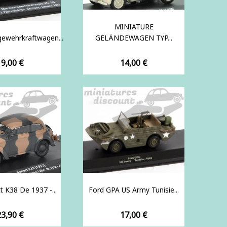
MINIATURE
ewehrkraftwagen...
GELÄNDEWAGEN TYP...
rix
Prix
19,00 €
14,00 €
t K38 De 1937 -...
Ford GPA US Army Tunisie...
rix
Prix
23,90 €
17,00 €