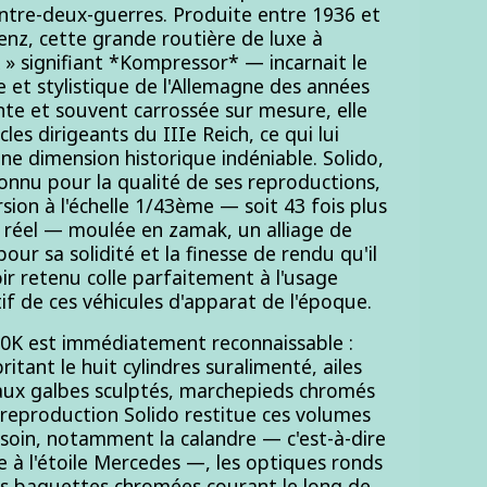
ntre-deux-guerres. Produite entre 1936 et
nz, cette grande routière de luxe à
» signifiant *Kompressor* — incarnait le
 et stylistique de l'Allemagne des années
te et souvent carrossée sur mesure, elle
cles dirigeants du IIIe Reich, ce qui lui
ne dimension historique indéniable. Solido,
connu pour la qualité de ses reproductions,
sion à l'échelle 1/43ème — soit 43 fois plus
e réel — moulée en zamak, un alliage de
our sa solidité et la finesse de rendu qu'il
oir retenu colle parfaitement à l'usage
tif de ces véhicules d'apparat de l'époque.
540K est immédiatement reconnaissable :
itant le huit cylindres suralimenté, ailes
ux galbes sculptés, marchepieds chromés
 reproduction Solido restitue ces volumes
 soin, notamment la calandre — c'est-à-dire
ale à l'étoile Mercedes —, les optiques ronds
les baguettes chromées courant le long de