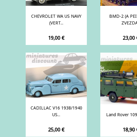
CHEVROLET WA US NAVY
BMD-2 (A PEI
(VERT...
ZVEZDA.
Prix
Prix
19,00 €
23,00 
CADILLAC V16 1938/1940
US...
Land Rover 109
Prix
Prix
25,00 €
18,90 