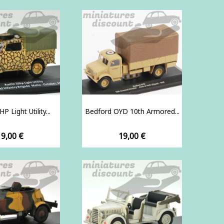
P Light Utility...
Bedford OYD 10th Armored...
rix
Prix
19,00 €
19,00 €