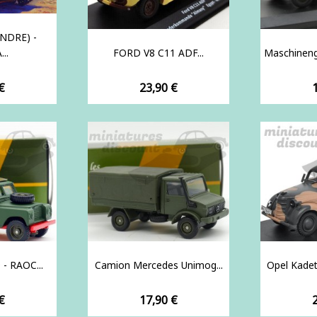
NDRE) -
..
FORD V8 C11 ADF...
Maschineng
Prix
P
€
23,90 €
 - RAOC...
Camion Mercedes Unimog...
Opel Kadet
Prix
P
€
17,90 €