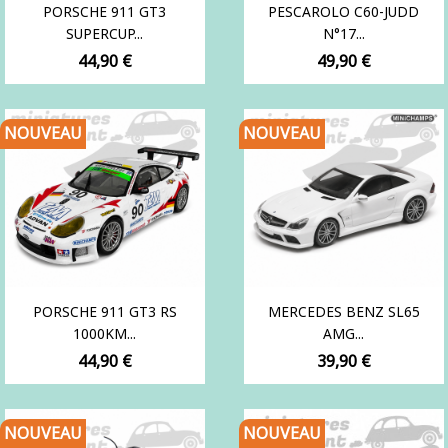
PORSCHE 911 GT3
PESCAROLO C60-JUDD
SUPERCUP...
N°17...
Prix
Prix
44,90 €
49,90 €
NOUVEAU
NOUVEAU
PORSCHE 911 GT3 RS
MERCEDES BENZ SL65
1000KM...
AMG...
Prix
Prix
44,90 €
39,90 €
NOUVEAU
NOUVEAU