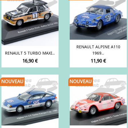
RENAULT ALPINE A110
RENAULT 5 TURBO MAXI...
1969...
Prix
Prix
16,90 €
11,90 €
NOUVEAU
NOUVEAU