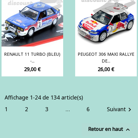
RENAULT 11 TURBO (BLEU)
PEUGEOT 306 MAXI RALLYE
-...
DE...
Prix
Prix
29,00 €
26,00 €
Affichage 1-24 de 134 article(s)
1
2
3
…
6
Suivant

Retour en haut
