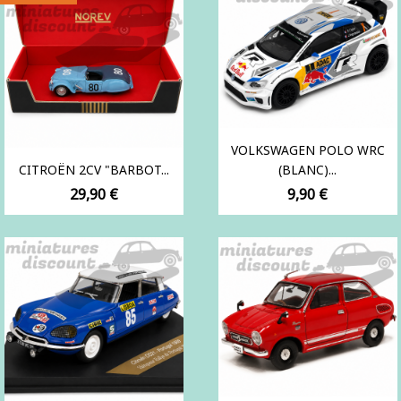
VOLKSWAGEN POLO WRC
CITROËN 2CV "BARBOT...
(BLANC)...
Prix
Prix
29,90 €
9,90 €