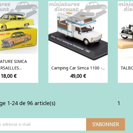
ATURE SIMCA
RSAILLES...
Camping Car Simca 1100 -...
TALBO
Prix
Prix
18,00 €
49,00 €
ge 1-24 de 96 article(s)
1