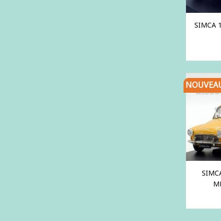
SIMCA 
NOUVEA
SIMC
ME