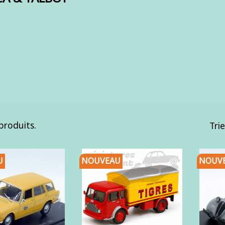
 produits.
Trie
U
NOUVEAU
NOUV