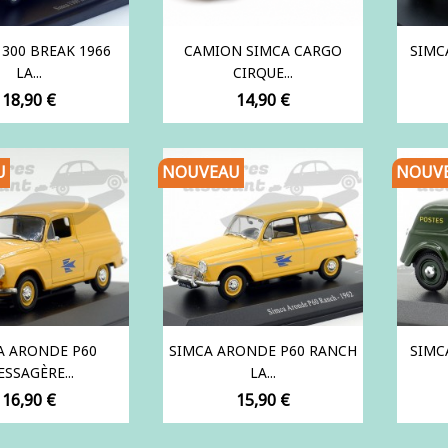
1300 BREAK 1966
CAMION SIMCA CARGO
SIMC
LA...
CIRQUE...
Prix
Prix
18,90 €
14,90 €
U
NOUVEAU
NOUV
A ARONDE P60
SIMCA ARONDE P60 RANCH
SIMC
SSAGÈRE...
LA...
Prix
Prix
16,90 €
15,90 €