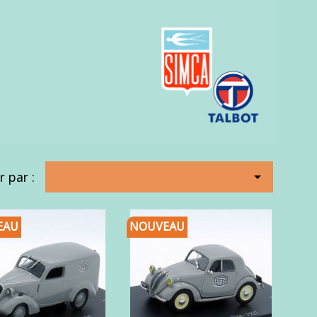
r par :

EAU
NOUVEAU