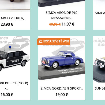
SIMCA ARONDE P60
SIMCA
MESSAGÈRE...
ARGO VITRIER,...
Prix
Prix
Prix
11,97 €
23,90 €
19,95 €
de
base
EXCLUSIVITÉ WEB
00 POLICE (NOIR)
-...
SIMCA GORDINI 8 SPORT...
SUNBE
Prix
Prix
16,00 €
19,00 €