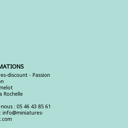
MATIONS
es-discount - Passion
on
Amelot
a Rochelle
-nous :
05 46 43 85 61
s:
info@miniatures-
t.com