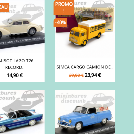
PROMO
EAU
!
-40%
ALBOT LAGO T26
SIMCA CARGO CAMION DE...
RECORD...
Prix
Prix
Prix
23,94 €
14,90 €
39,90 €
de
base