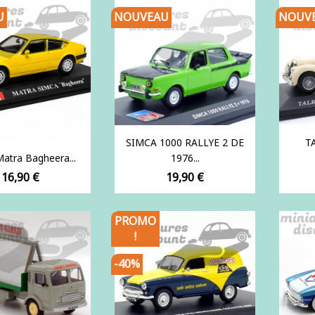
U
NOUVEAU
NOUV
SIMCA 1000 RALLYE 2 DE
T
atra Bagheera...
1976...
Prix
Prix
16,90 €
19,90 €
PROMO
!
-40%