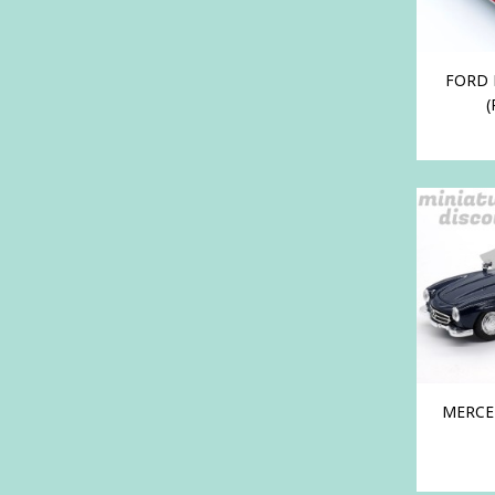
FORD 
(
MERCE