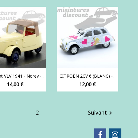
t VLV 1941 - Norev -...
CITROËN 2CV 6 (BLANC) -...
Prix
Prix
14,00 €
12,00 €
2
Suivant
