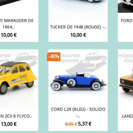
Y MARAUDER DE
FORD
1964...
TUCKER DE 1948 (ROUGE) -...
Prix
Prix
10,00 €
10,00 €
-40%
CORD L29 (BLEU) - SOLIDO
-...
 2CV 6 FLYCO...
LAND
Prix
Prix
Prix
5,37 €
13,00 €
8,95 €
de