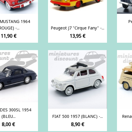
MUSTANG 1964
P
ROUGE) -...
Peugeot J7 "Cirque Fany" -...
Prix
Prix
11,90 €
13,95 €
DES 300SL 1954
(BLEU...
FIAT 500 1957 (BLANC) -...
Renau
Prix
Prix
8,00 €
8,90 €