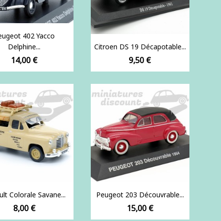
eugeot 402 Yacco
Delphine...
Citroen DS 19 Décapotable...
Prix
Prix
14,00 €
9,50 €
lt Colorale Savane...
Peugeot 203 Découvrable...
Prix
Prix
8,00 €
15,00 €