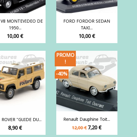
 V8 MONTEVIDEO DE
FORD FORDOR SEDAN
1950...
TAXI...
Prix
Prix
10,00 €
10,00 €
PROMO
!
-40%
Renault Dauphine Toit...
 ROVER "GUIDE DU...
Prix
Prix
Prix
7,20 €
8,90 €
12,00 €
de