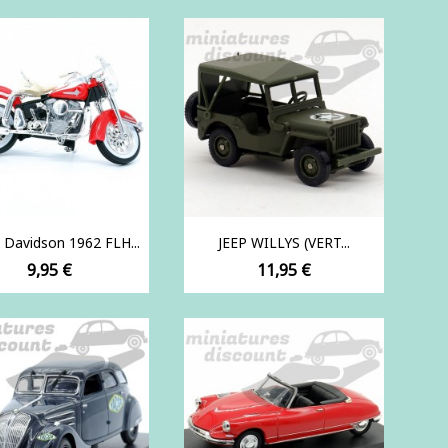
base
 Davidson 1962 FLH...
JEEP WILLYS (VERT...
Prix
Prix
9,95 €
11,95 €