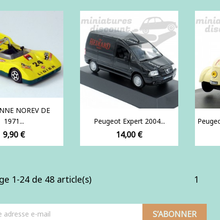
NNE NOREV DE
1971...
Peugeot Expert 2004...
Peugeo
Prix
Prix
9,90 €
14,00 €
ge 1-24 de 48 article(s)
1