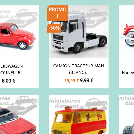
base
PROMO
!
-50%
CAMION TRACTEUR MAN
OLKSWAGEN
(BLANC)...
CCINELLE...
Harley
Prix
Prix
Prix
9,98 €
8,00 €
19,95 €
de
base