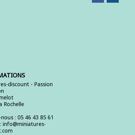
MATIONS
es-discount - Passion
on
Amelot
a Rochelle
-nous :
05 46 43 85 61
s:
info@miniatures-
t.com