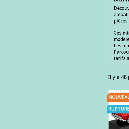
Découvr
emballa
pièces 
Ces min
modèle 
Les min
Parcour
tarifs 
Il y a 48
NOUVEA
RUPTURE