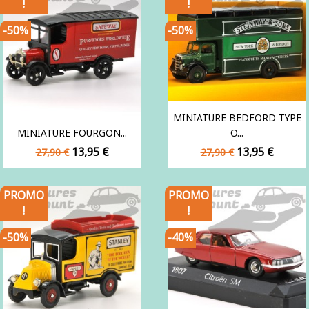
!
!
-50%
-50%
MINIATURE BEDFORD TYPE
MINIATURE FOURGON...
O...
Prix
Prix
Prix
Prix
13,95 €
13,95 €
27,90 €
27,90 €
de
de
base
base
PROMO
PROMO
!
!
-50%
-40%