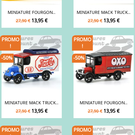
MINIATURE FOURGON...
MINIATURE MACK TRUCK...
Prix
Prix
Prix
Prix
13,95 €
13,95 €
27,90 €
27,90 €
de
de
base
base
PROMO
PROMO
!
!
-50%
-50%
MINIATURE MACK TRUCK...
MINIATURE FOURGON...
Prix
Prix
Prix
Prix
13,95 €
13,95 €
27,90 €
27,90 €
de
de
base
base
PROMO
PROMO