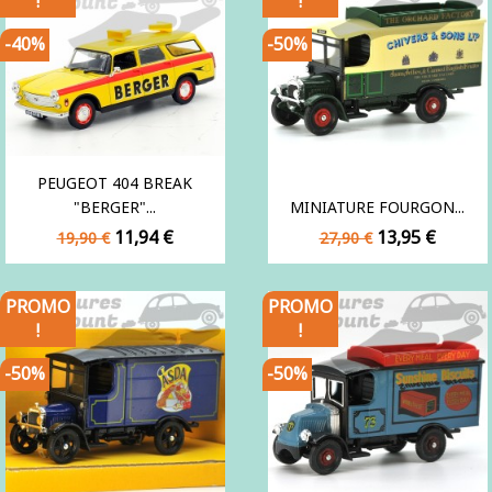
!
!
-40%
-50%
PEUGEOT 404 BREAK
"BERGER"...
MINIATURE FOURGON...
Prix
Prix
Prix
Prix
11,94 €
13,95 €
19,90 €
27,90 €
de
de
base
base
PROMO
PROMO
!
!
-50%
-50%