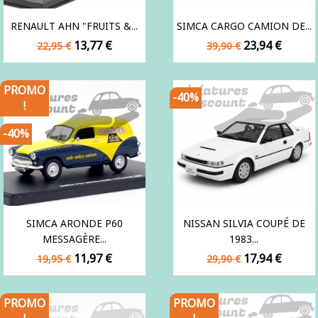
RENAULT AHN "FRUITS &...
SIMCA CARGO CAMION DE...
Prix
Prix
Prix
Prix
13,77 €
23,94 €
22,95 €
39,90 €
de
de
base
base
PROMO
-40%
!
-40%
SIMCA ARONDE P60
NISSAN SILVIA COUPÉ DE
MESSAGÈRE...
1983...
Prix
Prix
Prix
Prix
11,97 €
17,94 €
19,95 €
29,90 €
de
de
base
base
PROMO
PROMO