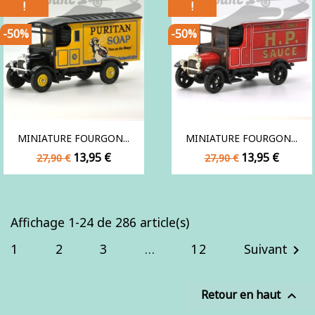
!
!
-50%
-50%
MINIATURE FOURGON...
MINIATURE FOURGON...
Prix
Prix
Prix
Prix
13,95 €
13,95 €
27,90 €
27,90 €
de
de
base
base
Affichage 1-24 de 286 article(s)
1
2
3
…
12
Suivant

Retour en haut
