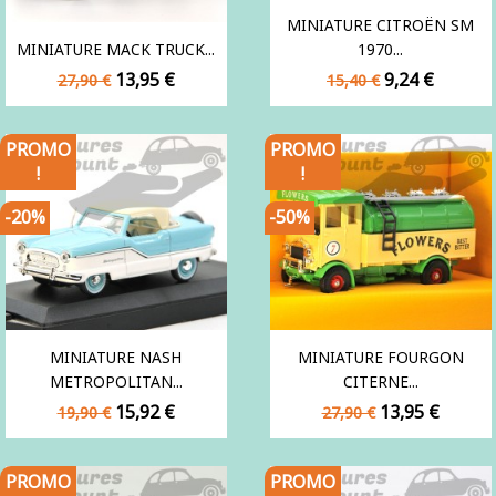
MINIATURE CITROËN SM
MINIATURE MACK TRUCK...
1970...
Prix
Prix
Prix
Prix
13,95 €
9,24 €
27,90 €
15,40 €
de
de
base
base
PROMO
PROMO
!
!
-20%
-50%
MINIATURE NASH
MINIATURE FOURGON
METROPOLITAN...
CITERNE...
Prix
Prix
Prix
Prix
15,92 €
13,95 €
19,90 €
27,90 €
de
de
base
base
PROMO
PROMO