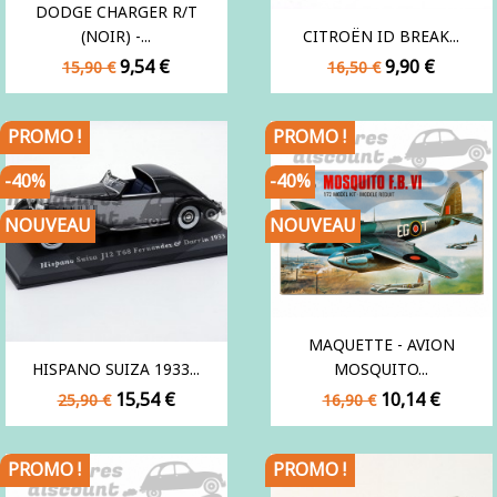
DODGE CHARGER R/T
(NOIR) -...
CITROËN ID BREAK...
Prix
Prix
Prix
Prix
9,54 €
9,90 €
15,90 €
16,50 €
de
de
base
base
PROMO !
PROMO !
-40%
-40%
NOUVEAU
NOUVEAU
MAQUETTE - AVION
HISPANO SUIZA 1933...
MOSQUITO...
Prix
Prix
Prix
Prix
15,54 €
10,14 €
25,90 €
16,90 €
de
de
base
base
PROMO !
PROMO !