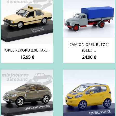
CAMION OPEL BLTZ II
OPEL REKORD 2.0E TAXI...
(BLEU)...
Prix
Prix
15,95 €
24,90 €