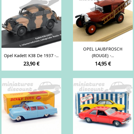
OPEL LAUBFROSCH
Opel Kadett K38 De 1937 -...
(ROUGE) -...
Prix
Prix
23,90 €
14,95 €