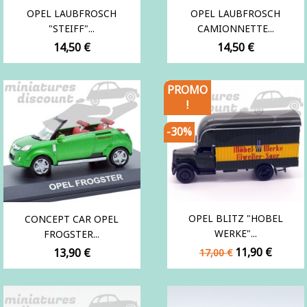
OPEL LAUBFROSCH
OPEL LAUBFROSCH
"STEIFF"...
CAMIONNETTE...
Prix
Prix
14,50 €
14,50 €
PROMO
!
-30%
OPEL BLITZ "HOBEL
CONCEPT CAR OPEL
WERKE"...
FROGSTER...
Prix
Prix
Prix
11,90 €
13,90 €
17,00 €
de
base