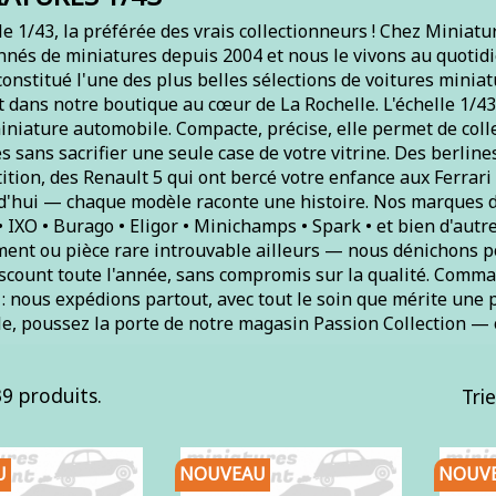
le 1/43, la préférée des vrais collectionneurs ! Chez Minia
nnés de miniatures depuis 2004 et nous le vivons au quotidi
onstitué l'une des plus belles sélections de voitures minia
t dans notre boutique au cœur de La Rochelle. L'échelle 1/4
iniature automobile. Compacte, précise, elle permet de coll
 sans sacrifier une seule case de votre vitrine. Des berline
tion, des Renault 5 qui ont bercé votre enfance aux Ferrari
d'hui — chaque modèle raconte une histoire. Nos marques di
• IXO • Burago • Eligor • Minichamps • Spark • et bien d'au
ent ou pièce rare introuvable ailleurs — nous dénichons pou
iscount toute l'année, sans compromis sur la qualité. Comma
 nous expédions partout, avec tout le soin que mérite une pi
e, poussez la porte de notre magasin Passion Collection — 
39 produits.
Trie
U
NOUVEAU
NOUV