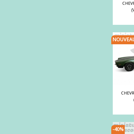
CHEV
(
NOUVEA
CHEV
-40%