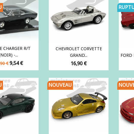
U
RUPTU
 CHARGER R/T
CHEVROLET CORVETTE
(NOIR) -...
GRAND...
FORD F
ix
Prix
9,54 €
Prix
16,90 €
,90 €
se
U
NOUVEAU
NOUV