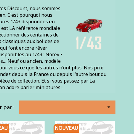
tures Discount, nous sommes
en. C'est pourquoi nous
tures 1/43 disponibles en
3 est LA référence mondiale
ectionner des centaines de
s classiques aux bolides de
 qui font encore rêver
sponibles au 1/43 : Norev •
tres… Neuf ou ancien, modèle
r vous ce que les autres n'ont plus. Nos prix
ndez depuis la France ou depuis l'autre bout du
èce de collection. Et si vous passez par La
on adore parler miniatures !
r par :

EAU
NOUVEAU