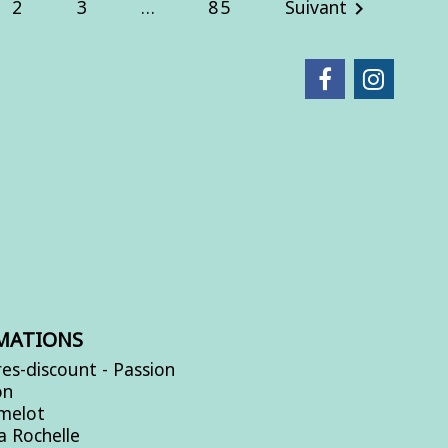
2
3
…
85
Suivant

MATIONS
es-discount - Passion
on
Amelot
a Rochelle