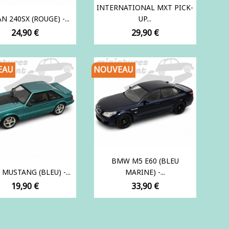
INTERNATIONAL MXT PICK-
N 240SX (ROUGE) -...
UP...
Prix
Prix
24,90 €
29,90 €
EAU
NOUVEAU
BMW M5 E60 (BLEU
MUSTANG (BLEU) -...
MARINE) -...
Prix
Prix
19,90 €
33,90 €