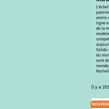
L'échel
passio
avons c
ligne e
de la m
modèles
compéti
aujour
Solido 
du mom
sont d
monde :
Rochell
Il y a 20
NOUVEA