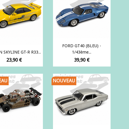
FORD GT40 (BLEU) -
 SKYLINE GT-R R33...
1/43ème...
Prix
Prix
23,90 €
39,90 €
EAU
NOUVEAU