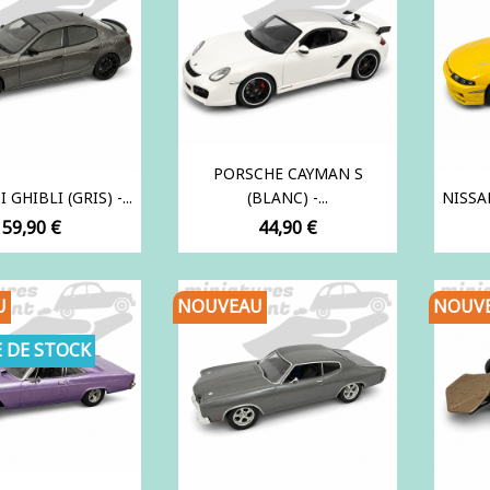
PORSCHE CAYMAN S
GHIBLI (GRIS) -...
(BLANC) -...
NISSAN
Prix
Prix
59,90 €
44,90 €
U
NOUVEAU
NOUV
 DE STOCK