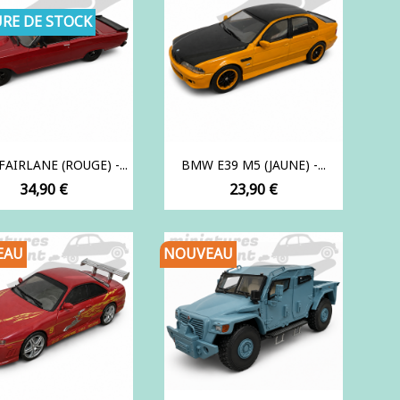
RE DE STOCK
AIRLANE (ROUGE) -...
BMW E39 M5 (JAUNE) -...
Prix
Prix
34,90 €
23,90 €
EAU
NOUVEAU