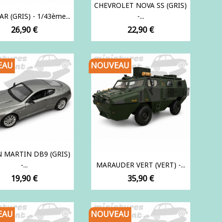
CHEVROLET NOVA SS (GRIS)
AR (GRIS) - 1/43ème...
-...
Prix
Prix
26,90 €
22,90 €
EAU
NOUVEAU
 MARTIN DB9 (GRIS)
-...
MARAUDER VERT (VERT) -...
Prix
Prix
19,90 €
35,90 €
EAU
NOUVEAU