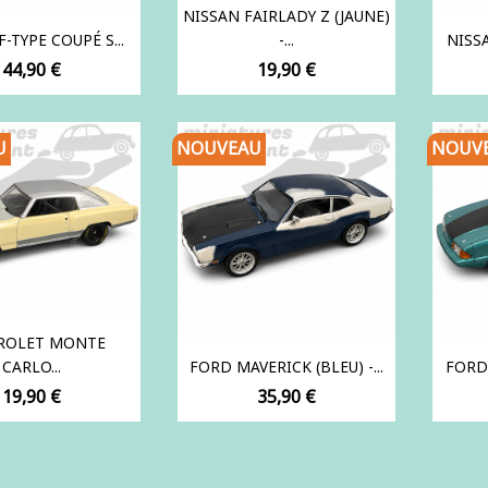
NISSAN FAIRLADY Z (JAUNE)
F-TYPE COUPÉ S...
-...
NISSA
Prix
Prix
44,90 €
19,90 €
U
NOUVEAU
NOUV
ROLET MONTE
CARLO...
FORD MAVERICK (BLEU) -...
FORD 
Prix
Prix
19,90 €
35,90 €