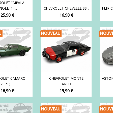
ROLET IMPALA
VIOLET) -...
CHEVROLET CHEVELLE SS...
FLIP C
Prix
Prix
25,90 €
16,90 €
U
NOUVEAU
NOUV
ROLET CAMARO
CHEVROLET MONTE
ASTON
(VERT) -...
CARLO...
Prix
Prix
16,90 €
19,90 €
NOUVEAU
NOUV