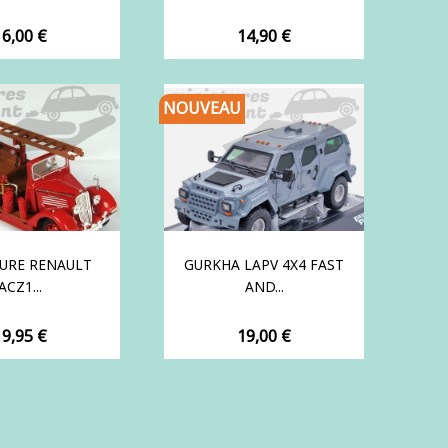
rix
Prix
16,00 €
14,90 €
NOUVEAU
URE RENAULT
GURKHA LAPV 4X4 FAST
ACZ1...
AND...
rix
Prix
19,95 €
19,00 €