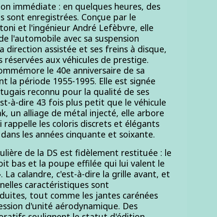
on immédiate : en quelques heures, des
 sont enregistrées. Conçue par le
oni et l'ingénieur André Lefèbvre, elle
de l'automobile avec sa suspension
direction assistée et ses freins à disque,
s réservées aux véhicules de prestige.
ommémore le 40e anniversaire de sa
nt la période 1955-1995. Elle est signée
rtugais reconnu pour la qualité de ses
t-à-dire 43 fois plus petit que le véhicule
k, un alliage de métal injecté, elle arbore
rappelle les coloris discrets et élégants
dans les années cinquante et soixante.
culière de la DS est fidèlement restituée : le
it bas et la poupe effilée qui lui valent le
La calandre, c'est-à-dire la grille avant, et
nelles caractéristiques sont
uites, tout comme les jantes carénées
ression d'unité aérodynamique. Des
ifs soulignent le statut d'édition