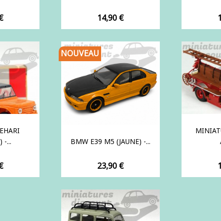
Prix
P
€
14,90 €
NOUVEAU
EHARI
MINIAT
-...
BMW E39 M5 (JAUNE) -...
Prix
P
€
23,90 €