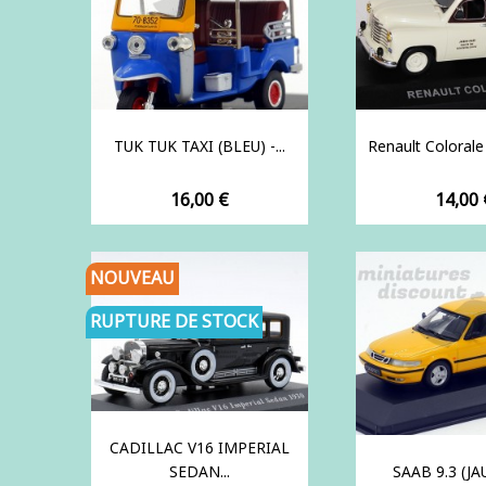
TUK TUK TAXI (BLEU) -...
Renault Colorale 
Prix
Prix
16,00 €
14,00 
NOUVEAU
RUPTURE DE STOCK
CADILLAC V16 IMPERIAL
SEDAN...
SAAB 9.3 (JAU