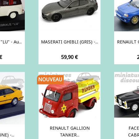
"LU" - Au...
MASERATI GHIBLI (GRIS) -...
RENAULT C
Prix
P
€
59,90 €
NOUVEAU
RENAULT GALLION
FACE
NE) -...
TANKER...
CABR