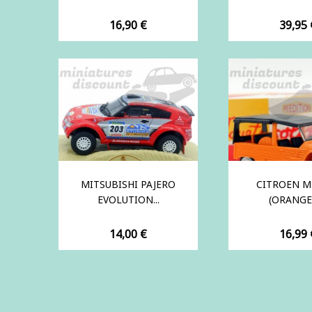
Prix
Prix
16,90 €
39,95 
MITSUBISHI PAJERO
CITROEN M
EVOLUTION...
(ORANGE) 
Prix
Prix
14,00 €
16,99 