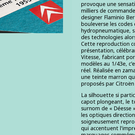
provoque une sensati
milliers de commandes
designer Flaminio Bert
bouleverse les codes 
hydropneumatique, sa 
des technologies alor
Cette reproduction c
présentation, célébra
Vitesse, fabricant po
modèles au 1/43e, c'es
réel. Réalisée en zama
une teinte marron qui 
proposés par Citroën 
La silhouette si parti
capot plongeant, le to
surnom de « Déesse ». 
les optiques direction
soigneusement reprod
qui accentuent l'imp
marquages commémorat