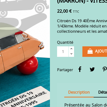
(MARRON) - VITES
22,00 €
TTC
Citroën Ds 19 40Ème Annive
1/43ème. Modèle réduit en z
collectionneurs et les ama
Quantité
AJOUT
Partager
Description
Déta
Présentée au Salon de