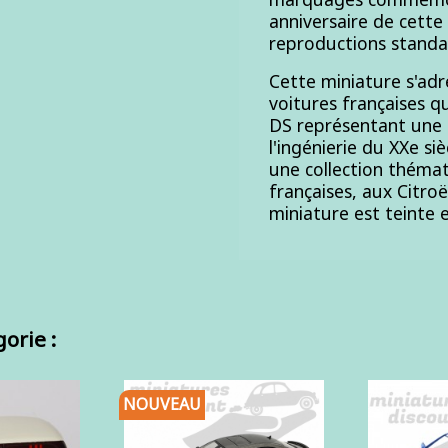
anniversaire de cette
reproductions standa
Cette miniature s'adr
voitures françaises q
DS représentant une 
l'ingénierie du XXe si
une collection théma
françaises, aux Citr
miniature est teinte e
orie :
NOUVEAU