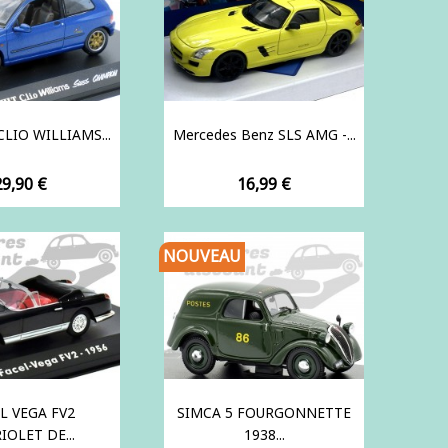
LIO WILLIAMS...
Mercedes Benz SLS AMG -...
rix
Prix
29,90 €
16,99 €
NOUVEAU
L VEGA FV2
SIMCA 5 FOURGONNETTE
IOLET DE...
1938...