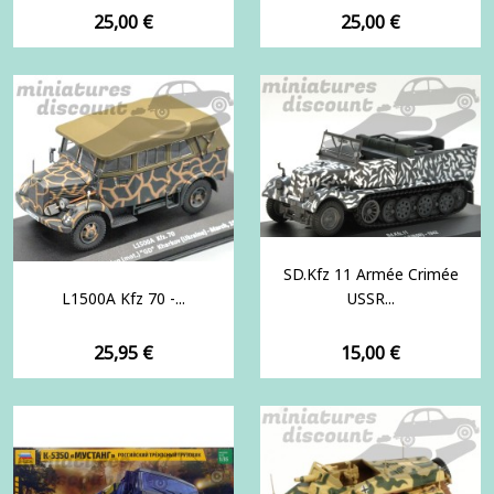
Prix
Prix
25,00 €
25,00 €
SD.kfz 11 Armée Crimée
L1500A Kfz 70 -...
USSR...
Prix
Prix
25,95 €
15,00 €