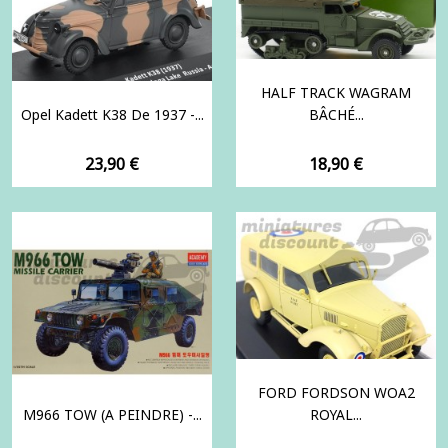
HALF TRACK WAGRAM
Opel Kadett K38 De 1937 -...
BÂCHÉ...
Prix
Prix
23,90 €
18,90 €
FORD FORDSON WOA2
M966 TOW (A PEINDRE) -...
ROYAL...