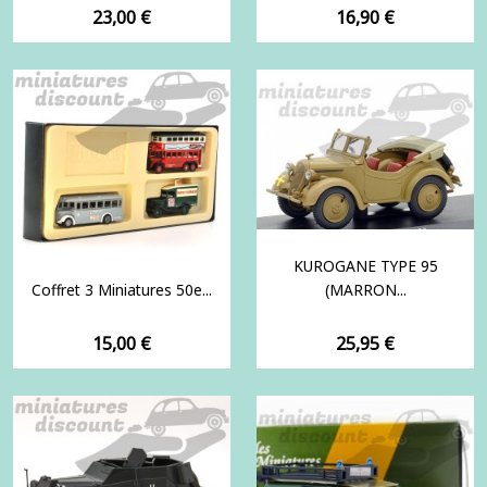
Prix
Prix
23,00 €
16,90 €
KUROGANE TYPE 95
Coffret 3 Miniatures 50e...
(MARRON...
Prix
Prix
15,00 €
25,95 €