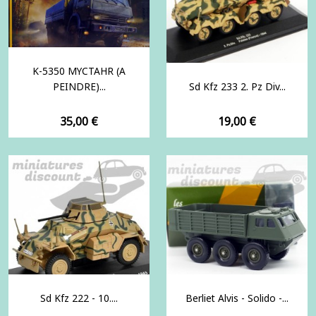
K-5350 MYCTAHR (A
PEINDRE)...
Sd Kfz 233 2. Pz Div...
Prix
Prix
35,00 €
19,00 €
Sd Kfz 222 - 10....
Berliet Alvis - Solido -...