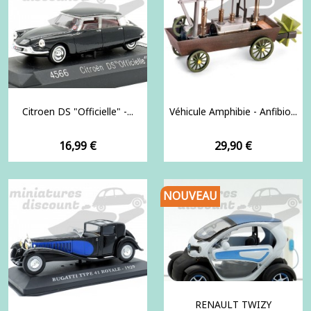
Citroen DS "Officielle" -...
Véhicule Amphibie - Anfibio...
Prix
Prix
16,99 €
29,90 €
NOUVEAU
RENAULT TWIZY