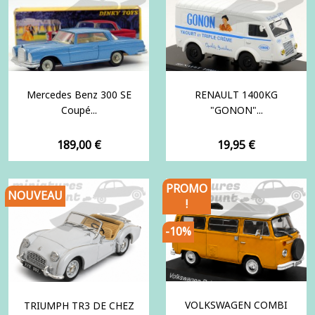
Mercedes Benz 300 SE
RENAULT 1400KG
Coupé...
"GONON"...
Prix
Prix
189,00 €
19,95 €
PROMO
NOUVEAU
!
-10%
VOLKSWAGEN COMBI
TRIUMPH TR3 DE CHEZ