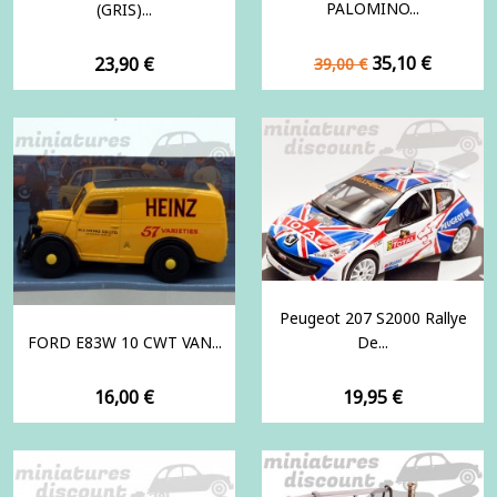
PALOMINO...
(GRIS)...
Prix
Prix
Prix
35,10 €
23,90 €
39,00 €
de
base
Peugeot 207 S2000 Rallye
FORD E83W 10 CWT VAN...
De...
Prix
Prix
16,00 €
19,95 €