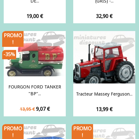
DE...
(GRIS) -...
Prix
Prix
19,00 €
32,90 €
PROMO
!
-35%
FOURGON FORD TANKER
"BP"...
Tracteur Massey Ferguson...
Prix
Prix
9,07 €
Prix
13,99 €
13,95 €
de
base
PROMO
PROMO
!
!