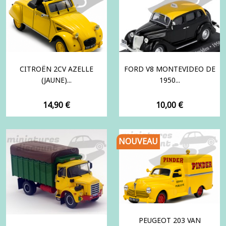
CITROËN 2CV AZELLE
FORD V8 MONTEVIDEO DE
(JAUNE)...
1950...
Prix
Prix
14,90 €
10,00 €
NOUVEAU
PEUGEOT 203 VAN