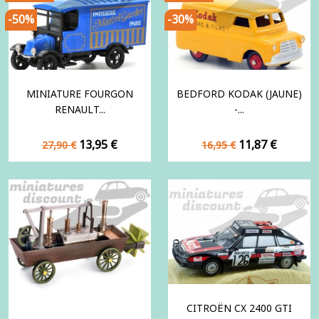
-50%
-30%
MINIATURE FOURGON
BEDFORD KODAK (JAUNE)
RENAULT...
-...
Prix
Prix
Prix
Prix
13,95 €
11,87 €
27,90 €
16,95 €
de
de
base
base
CITROËN CX 2400 GTI