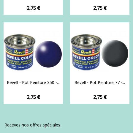
Prix
Prix
2,75 €
2,75 €
Revell - Pot Peinture 350 -...
Revell - Pot Peinture 77 -...
Prix
Prix
2,75 €
2,75 €
Recevez nos offres spéciales