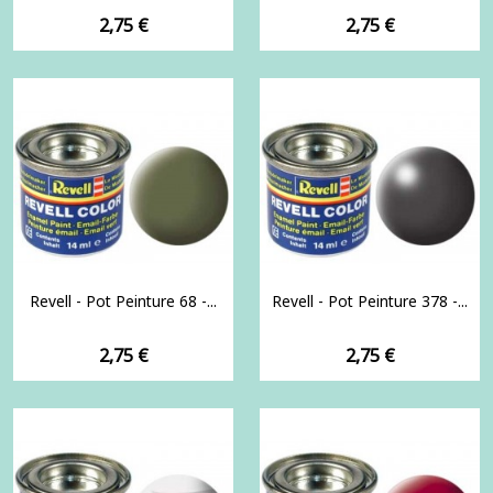
Prix
Prix
2,75 €
2,75 €
Revell - Pot Peinture 68 -...
Revell - Pot Peinture 378 -...
Prix
Prix
2,75 €
2,75 €