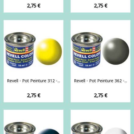
Prix
Prix
2,75 €
2,75 €
Revell - Pot Peinture 312 -...
Revell - Pot Peinture 362 -...
Prix
Prix
2,75 €
2,75 €