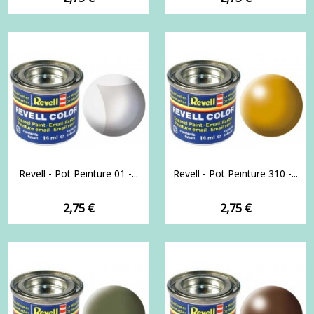
Revell - Pot Peinture 01 -...
Revell - Pot Peinture 310 -...
Prix
Prix
2,75 €
2,75 €