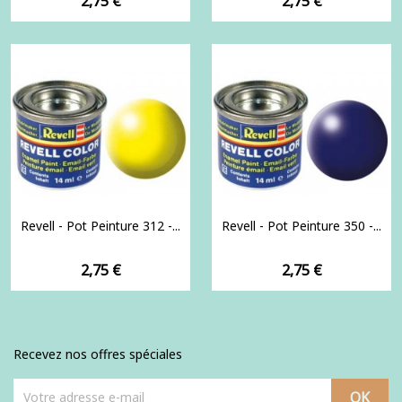
2,75 €
2,75 €
Revell - Pot Peinture 312 -...
Revell - Pot Peinture 350 -...
Prix
Prix
2,75 €
2,75 €
Recevez nos offres spéciales