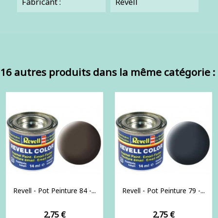
Fabricant :
Revell
16 autres produits dans la même catégorie :
Revell - Pot Peinture 84 -...
Revell - Pot Peinture 79 -...
Prix
Prix
2,75 €
2,75 €