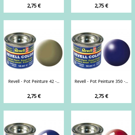
Prix
Prix
2,75 €
2,75 €
Revell - Pot Peinture 42 -...
Revell - Pot Peinture 350 -...
Prix
Prix
2,75 €
2,75 €