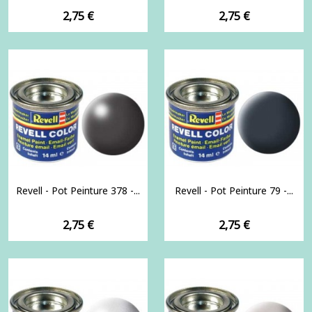
Prix
Prix
2,75 €
2,75 €
Revell - Pot Peinture 378 -...
Revell - Pot Peinture 79 -...
Prix
Prix
2,75 €
2,75 €