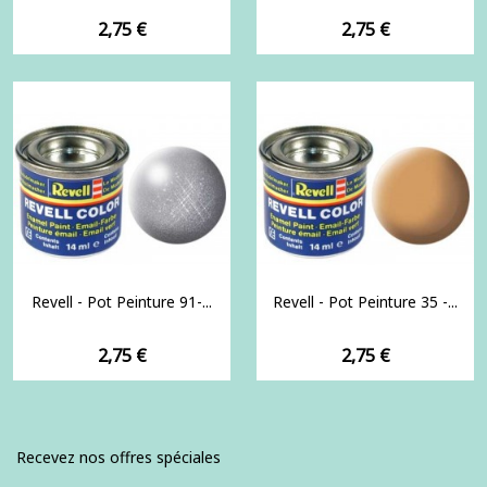
Prix
Prix
2,75 €
2,75 €
Revell - Pot Peinture 91-...
Revell - Pot Peinture 35 -...
Prix
Prix
2,75 €
2,75 €
Recevez nos offres spéciales