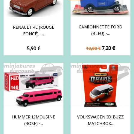
CAMIONNETTE FORD
RENAULT 4L (ROUGE
(BLEU) -...
FONCÉ) -...
Prix
Prix
Prix
7,20 €
5,90 €
12,00 €
de
base
HUMMER LIMOUSINE
VOLKSWAGEN ID-BUZZ
(ROSE) -...
MATCHBOX...