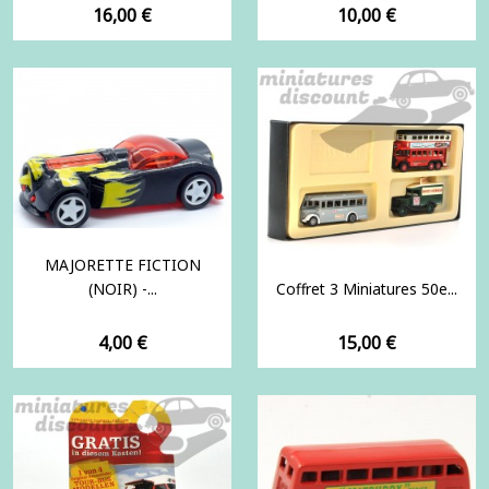
Prix
Prix
16,00 €
10,00 €
MAJORETTE FICTION
(NOIR) -...
Coffret 3 Miniatures 50e...
Prix
Prix
4,00 €
15,00 €