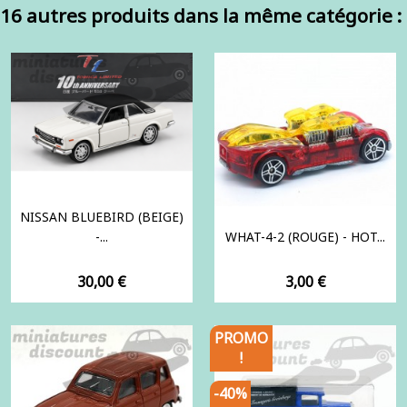
16 autres produits dans la même catégorie :
NISSAN BLUEBIRD (BEIGE)
-...
WHAT-4-2 (ROUGE) - HOT...
Prix
Prix
30,00 €
3,00 €
PROMO
!
-40%