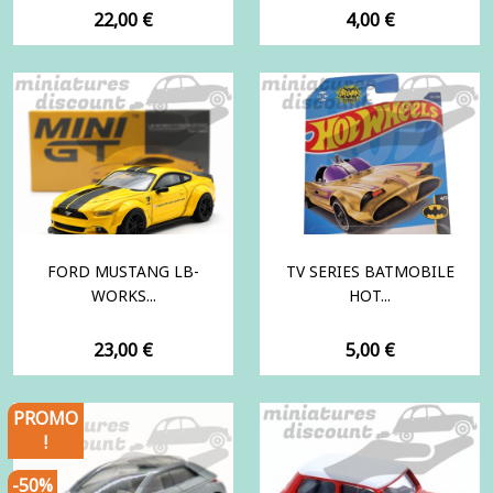
Prix
Prix
22,00 €
4,00 €
FORD MUSTANG LB-
TV SERIES BATMOBILE
WORKS...
HOT...
Prix
Prix
23,00 €
5,00 €
PROMO
!
-50%