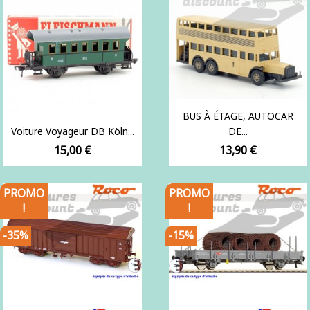
BUS À ÉTAGE, AUTOCAR
Voiture Voyageur DB Köln...
DE...
Prix
Prix
15,00 €
13,90 €
PROMO
PROMO
!
!
-35%
-15%