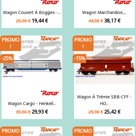
Wagon Couvert À Boggies -...
Wagon Marchandise,...
Prix
Prix
Prix
Prix
19,44 €
38,17 €
29,90 €
44,90 €
de
de
base
base
PROMO
PROMO
!
!
-25%
-15%
Wagon À Trémie SBB-CFF -
Wagon Cargo - Henkell...
HO...
Prix
Prix
Prix
Prix
29,93 €
25,42 €
39,90 €
29,90 €
de
de
base
base
PROMO
PROMO