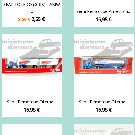
SEAT TOLEDO (GRIS) - AMW
-...
Semi Remorque Américain...
Prix
Prix
2,55 €
Prix
16,95 €
8,50 €
de
base
Semi Remorque Citerne...
Semi Remorque Citerne...
Prix
Prix
16,95 €
16,95 €