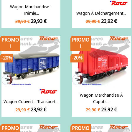
Wagon Marchandise -
Trémie...
Wagon À Déchargement...
Prix
Prix
Prix
Prix
29,93 €
23,92 €
39,90 €
29,90 €
de
de
base
base
PROMO
PROMO
!
!
-20%
-20%
Wagon Marchandise À
Wagon Couvert - Transport...
Capots...
Prix
Prix
Prix
Prix
23,92 €
23,92 €
29,90 €
29,90 €
de
de
base
base
PROMO
PROMO