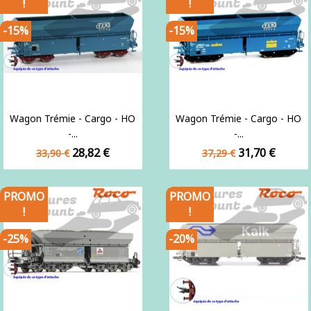
!
!
-15%
-15%
Wagon Trémie - Cargo - HO
Wagon Trémie - Cargo - HO
-...
-...
Prix
Prix
Prix
Prix
28,82 €
31,70 €
33,90 €
37,29 €
de
de
base
base
PROMO
PROMO
!
!
-25%
-20%