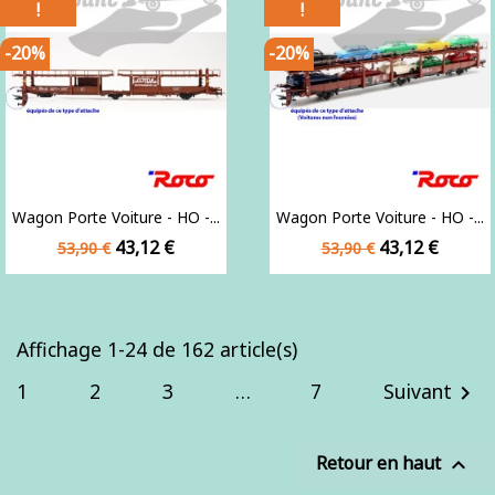
!
!
-20%
-20%
Wagon Porte Voiture - HO -...
Wagon Porte Voiture - HO -...
Prix
Prix
Prix
Prix
43,12 €
43,12 €
53,90 €
53,90 €
de
de
base
base
Affichage 1-24 de 162 article(s)
1
2
3
…
7
Suivant

Retour en haut
