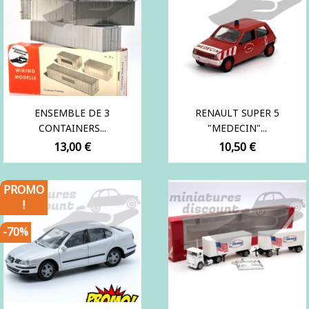
ENSEMBLE DE 3
RENAULT SUPER 5
CONTAINERS...
"MEDECIN"...
Prix
Prix
13,00 €
10,50 €
PROMO
!
-70%