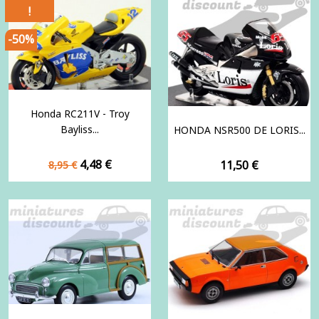
!
-50%
Honda RC211V - Troy
Bayliss...
HONDA NSR500 DE LORIS...
Prix
Prix
4,48 €
Prix
11,50 €
8,95 €
de
base