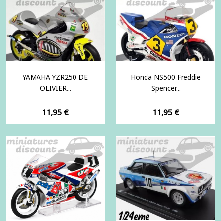
YAMAHA YZR250 DE
Honda NS500 Freddie
OLIVIER...
Spencer...
Prix
Prix
11,95 €
11,95 €