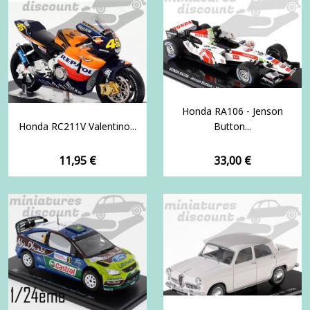
Honda RA106 - Jenson
Honda RC211V Valentino...
Button...
Prix
Prix
11,95 €
33,00 €