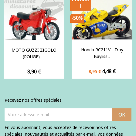
!
-50%
Honda RC211V - Troy
MOTO GUZZI ZIGOLO
Bayliss...
(ROUGE) -...
Prix
Prix
Prix
4,48 €
8,90 €
8,95 €
de
base
Recevez nos offres spéciales
En vous abonnant, vous acceptez de recevoir nos offres
spéciales, nouveautés et actualités par e-mail. Vos données