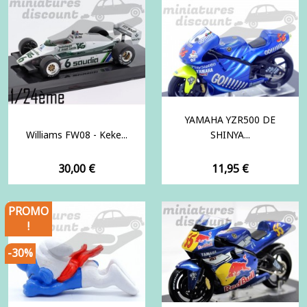
YAMAHA YZR500 DE
Williams FW08 - Keke...
SHINYA...
Prix
Prix
30,00 €
11,95 €
PROMO
!
-30%