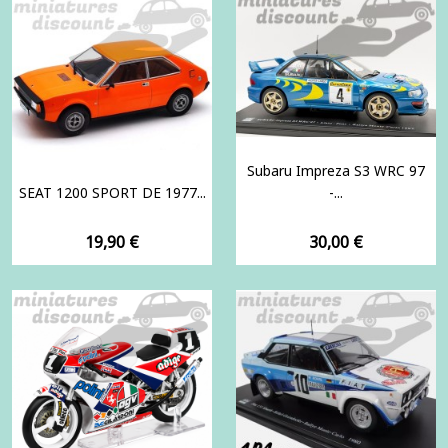
Subaru Impreza S3 WRC 97
SEAT 1200 SPORT DE 1977...
-...
Prix
Prix
19,90 €
30,00 €