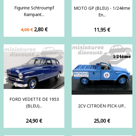
Figurine Schtroumpf
MOTO GP (BLEU) - 1/24ème
Rampant...
En...
Prix
Prix
2,80 €
Prix
11,95 €
4,00 €
de
base
FORD VEDETTE DE 1953
(BLEU)...
2CV CITROËN PICK-UP...
Prix
Prix
24,90 €
25,00 €