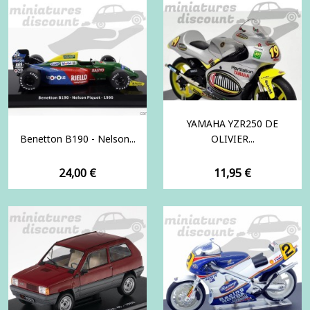
YAMAHA YZR250 DE
Benetton B190 - Nelson...
OLIVIER...
Prix
Prix
24,00 €
11,95 €