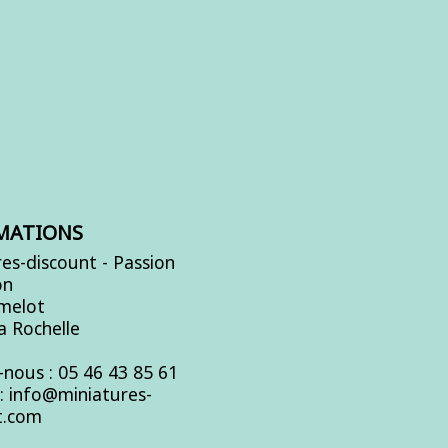
MATIONS
es-discount - Passion
on
Amelot
a Rochelle
-nous :
05 46 43 85 61
s:
info@miniatures-
t.com