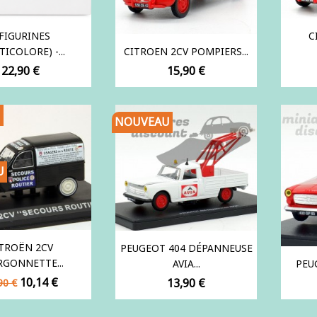
 FIGURINES
C
TICOLORE) -...
CITROEN 2CV POMPIERS...
Prix
Prix
22,90 €
15,90 €
NOUVEAU
U
TROËN 2CV
PEUGEOT 404 DÉPANNEUSE
GONNETTE...
AVIA...
PEUG
x
Prix
10,14 €
Prix
13,90 €
90 €
se