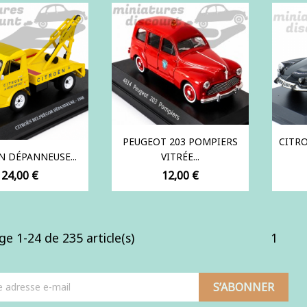
PEUGEOT 203 POMPIERS
CITR
N DÉPANNEUSE...
VITRÉE...
Prix
Prix
24,00 €
12,00 €
ge 1-24 de 235 article(s)
1