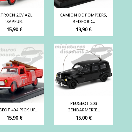
ITROËN 2CV AZL
CAMION DE POMPIERS,
"SAPEUR...
BEDFORD...
Prix
Prix
15,90 €
13,90 €
PEUGEOT 203
EOT 404 PICK-UP...
GENDARMERIE...
Prix
Prix
15,90 €
15,00 €