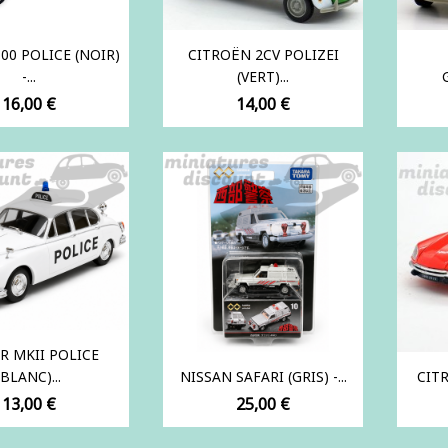
00 POLICE (NOIR)
CITROËN 2CV POLIZEI
-...
(VERT)...
Prix
Prix
16,00 €
14,00 €
R MKII POLICE
(BLANC)...
NISSAN SAFARI (GRIS) -...
CITR
Prix
Prix
13,00 €
25,00 €