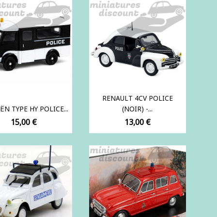
RENAULT 4CV POLICE
ËN TYPE HY POLICE...
(NOIR) -...
Prix
Prix
15,00 €
13,00 €