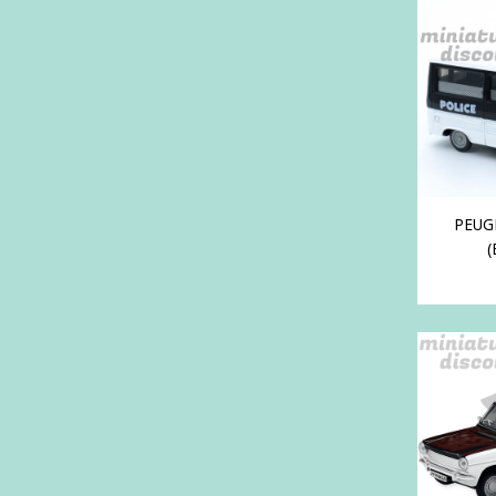
PEUG
(