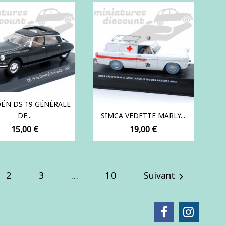
OËN DS 19 GÉNÉRALE
DE...
SIMCA VEDETTE MARLY...
Prix
Prix
15,00 €
19,00 €
2
3
…
10
Suivant
