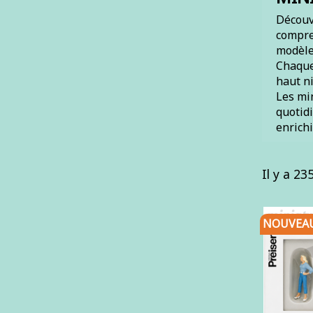
Découvr
compre
modèles
Chaque 
haut n
Les mi
quotidi
enrichi
Il y a 23
NOUVEA