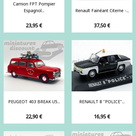
Camion FPT Pompier
Espagnol...
Renault Fainéant Citerne -...
Prix
Prix
23,95 €
37,50 €
PEUGEOT 403 BREAK U5...
RENAULT 8 "POLICE"...
Prix
Prix
22,90 €
16,95 €