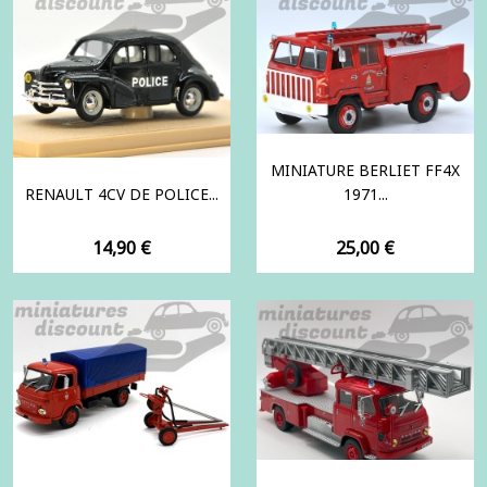
MINIATURE BERLIET FF4X
RENAULT 4CV DE POLICE...
1971...
Prix
Prix
14,90 €
25,00 €