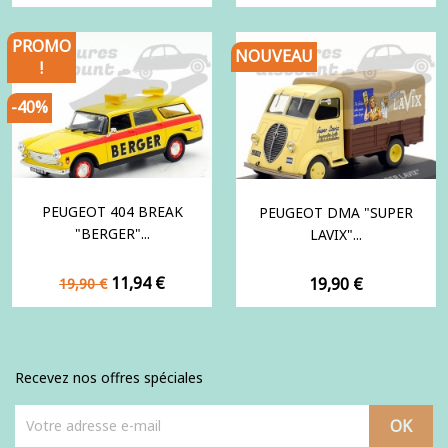
PROMO
NOUVEAU
!
-40%
PEUGEOT 404 BREAK
PEUGEOT DMA "SUPER
"BERGER"...
LAVIX"...
Prix
Prix
11,94 €
Prix
19,90 €
19,90 €
de
base
Recevez nos offres spéciales