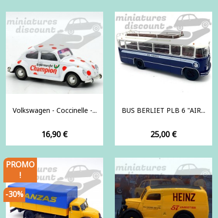
base
Volkswagen - Coccinelle -...
BUS BERLIET PLB 6 "AIR...
Prix
Prix
16,90 €
25,00 €
PROMO
!
-30%