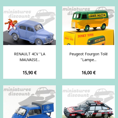
RENAULT 4CV "LA
Peugeot Fourgon Tolé
MAUVAISE...
"Lampe...
Prix
Prix
15,90 €
16,00 €