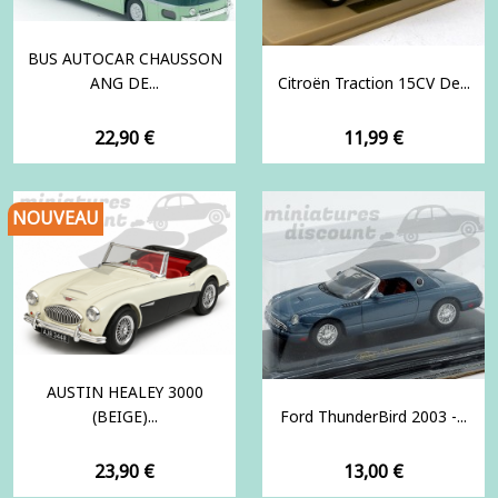
BUS AUTOCAR CHAUSSON
ANG DE...
Citroën Traction 15CV De...
Prix
Prix
22,90 €
11,99 €
NOUVEAU
AUSTIN HEALEY 3000
(BEIGE)...
Ford ThunderBird 2003 -...
Prix
Prix
23,90 €
13,00 €