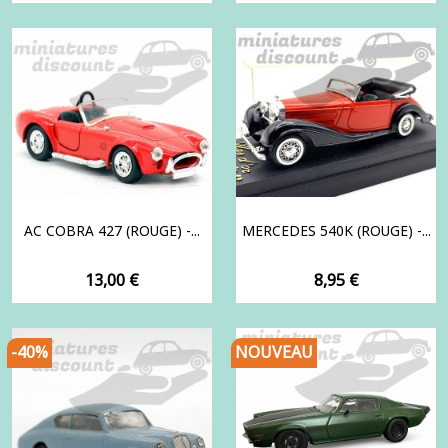
AC COBRA 427 (ROUGE) -...
MERCEDES 540K (ROUGE) -...
Prix
Prix
13,00 €
8,95 €
-40%
NOUVEAU