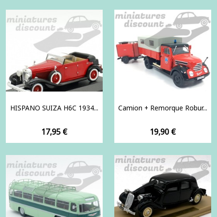
HISPANO SUIZA H6C 1934...
Camion + Remorque Robur...
Prix
Prix
17,95 €
19,90 €