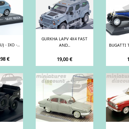
GURKHA LAPV 4X4 FAST
 - IXO -...
AND...
BUGATTI T
ix
,98 €
Prix
P
19,00 €