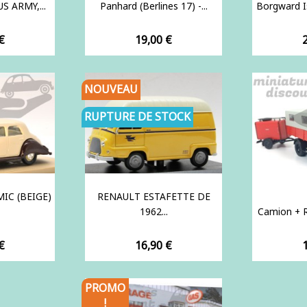
 ARMY,...
Panhard (Berlines 17) -...
Borgward Is
Prix
P
€
19,00 €
NOUVEAU
RUPTURE DE STOCK
IC (BEIGE)
RENAULT ESTAFETTE DE
1962...
Camion + R
Prix
P
€
16,90 €
PROMO
!