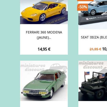
-50%
FERRARI 360 MODENA
SEAT IBIZA (BLEU)
(JAUNE)...
Prix
Pr
Prix
10
14,95 €
21,95 €
de
base