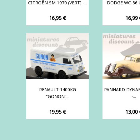
CITROËN SM 1970 (VERT) -...
DODGE WC-56 US
Prix
Prix
16,95 €
16,99 
RENAULT 1400KG
PANHARD DYNAM
"GONON"...
-...
Prix
Prix
19,95 €
13,00 