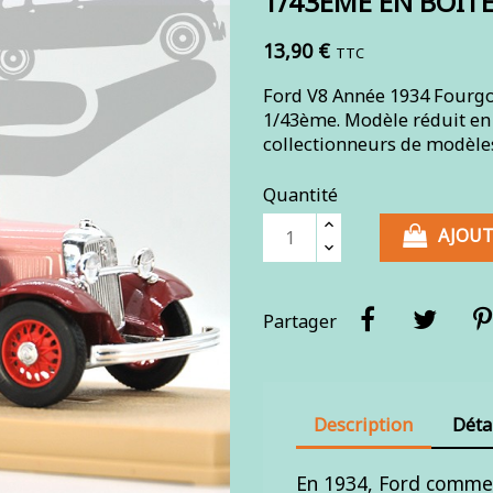
1/43ÈME EN BOIT
13,90 €
TTC
Ford V8 Année 1934 Fourgon 
1/43ème. Modèle réduit en 
collectionneurs de modèles
Quantité
AJOUT
Partager
Description
Déta
En 1934, Ford commerc