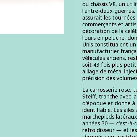
du châssis V8, un util
l'entre-deux-guerres.
assurait les tournées
commerçants et artisa
décoration de la célè
l'ours en peluche, do
Unis constituaient un 
manufacturier frança
véhicules anciens, r
soit 43 fois plus peti
alliage de métal injec
précision des volumes
La carrosserie rose, t
Steiff, tranche avec la
d'époque et donne à 
identifiable. Les aile
marchepieds latéraux,
années 30 — c'est-à-di
refroidisseur — et l
chromés sont restitués