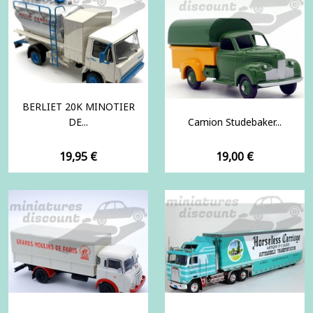
BERLIET 20K MINOTIER
DE...
Camion Studebaker...
Prix
Prix
19,95 €
19,00 €