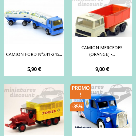
CAMION MERCEDES
CAMION FORD N°241-245...
(ORANGE) -...
Prix
Prix
5,90 €
9,00 €
PROMO
!
-35%