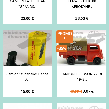
CAMION LATIL H1 4A
KENWORTH K100
"GRANDS...
AERODYNE...
Prix
Prix
22,00 €
33,00 €
PROMO
!
-35%
CAMION FORDSON 7V DE
Camion Studebaker Benne
1948...
À...
Prix
Prix
Prix
9,07 €
15,00 €
13,95 €
de
base