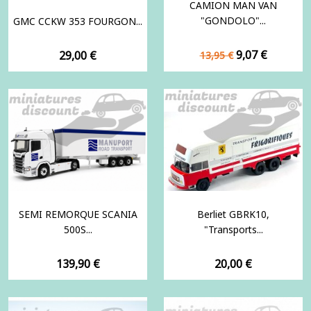
CAMION MAN VAN
"GONDOLO"...
GMC CCKW 353 FOURGON...
Prix
Prix
Prix
9,07 €
29,00 €
13,95 €
de
base
SEMI REMORQUE SCANIA
Berliet GBRK10,
500S...
"Transports...
Prix
Prix
139,90 €
20,00 €