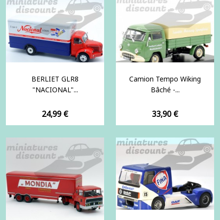
BERLIET GLR8
Camion Tempo Wiking
"NACIONAL"...
Bâché -...
Prix
Prix
24,99 €
33,90 €