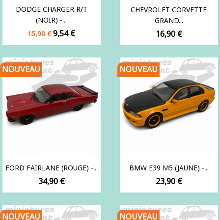
DODGE CHARGER R/T
CHEVROLET CORVETTE
(NOIR) -...
GRAND...
Prix
Prix
9,54 €
Prix
16,90 €
15,90 €
de
base
NOUVEAU
NOUVEAU
FORD FAIRLANE (ROUGE) -...
BMW E39 M5 (JAUNE) -...
Prix
Prix
34,90 €
23,90 €
NOUVEAU
NOUVEAU