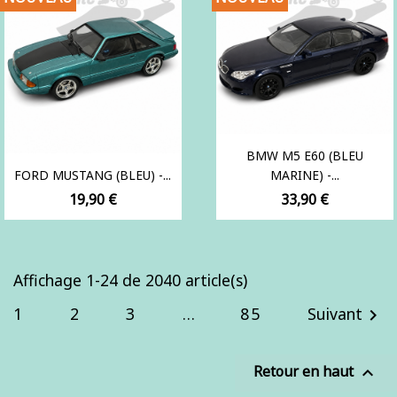
BMW M5 E60 (BLEU
FORD MUSTANG (BLEU) -...
MARINE) -...
Prix
Prix
19,90 €
33,90 €
Affichage 1-24 de 2040 article(s)
1
2
3
…
85
Suivant

Retour en haut
