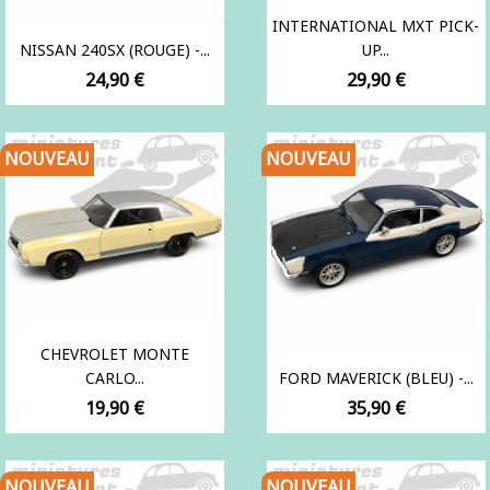
INTERNATIONAL MXT PICK-
NISSAN 240SX (ROUGE) -...
UP...
Prix
Prix
24,90 €
29,90 €
NOUVEAU
NOUVEAU
CHEVROLET MONTE
CARLO...
FORD MAVERICK (BLEU) -...
Prix
Prix
19,90 €
35,90 €
NOUVEAU
NOUVEAU