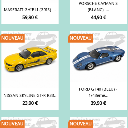
PORSCHE CAYMAN S
MASERATI GHIBLI (GRIS) -...
(BLANC) -...
Prix
Prix
59,90 €
44,90 €
NOUVEAU
NOUVEAU
FORD GT40 (BLEU) -
NISSAN SKYLINE GT-R R33...
1/43ème...
Prix
Prix
23,90 €
39,90 €
NOUVEAU
NOUVEAU