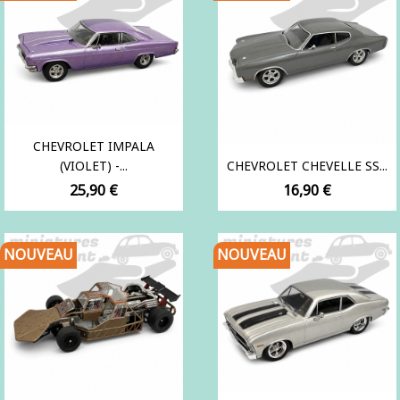
CHEVROLET IMPALA
(VIOLET) -...
CHEVROLET CHEVELLE SS...
Prix
Prix
25,90 €
16,90 €
NOUVEAU
NOUVEAU