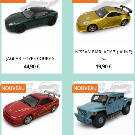
NISSAN FAIRLADY Z (JAUNE)
JAGUAR F-TYPE COUPÉ S...
-...
Prix
Prix
44,90 €
19,90 €
NOUVEAU
NOUVEAU