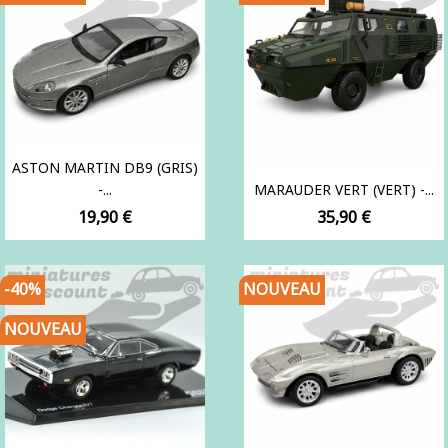
ASTON MARTIN DB9 (GRIS)
-...
MARAUDER VERT (VERT) -...
Prix
Prix
19,90 €
35,90 €
-40%
NOUVEAU
NOUVEAU