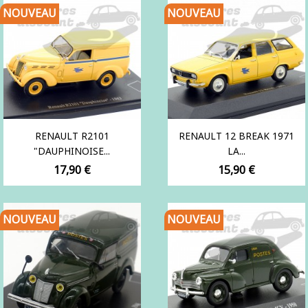
NOUVEAU
NOUVEAU
RENAULT R2101
RENAULT 12 BREAK 1971
"DAUPHINOISE...
LA...
Prix
Prix
17,90 €
15,90 €
NOUVEAU
NOUVEAU