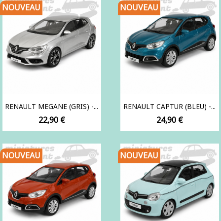
NOUVEAU
NOUVEAU
RENAULT MEGANE (GRIS) -...
RENAULT CAPTUR (BLEU) -...
Prix
Prix
22,90 €
24,90 €
NOUVEAU
NOUVEAU