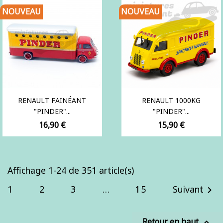
NOUVEAU
NOUVEAU
RENAULT FAINÉANT
RENAULT 1000KG
"PINDER"...
"PINDER"...
Prix
Prix
16,90 €
15,90 €
Affichage 1-24 de 351 article(s)
1
2
3
…
15
Suivant

Retour en haut
