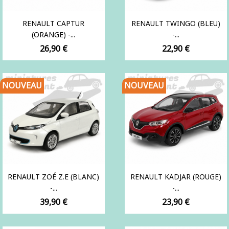
RENAULT CAPTUR
RENAULT TWINGO (BLEU)
(ORANGE) -...
-...
Prix
Prix
26,90 €
22,90 €
NOUVEAU
NOUVEAU
RENAULT ZOÉ Z.E (BLANC)
RENAULT KADJAR (ROUGE)
-...
-...
Prix
Prix
39,90 €
23,90 €