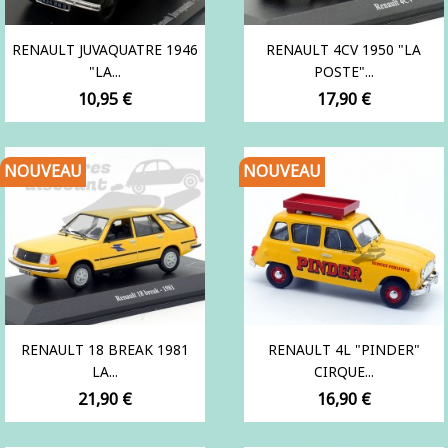
RENAULT JUVAQUATRE 1946
RENAULT 4CV 1950 "LA
"LA...
POSTE"...
Prix
Prix
10,95 €
17,90 €
NOUVEAU
NOUVEAU
RENAULT 18 BREAK 1981
RENAULT 4L "PINDER"
LA...
CIRQUE...
Prix
Prix
21,90 €
16,90 €