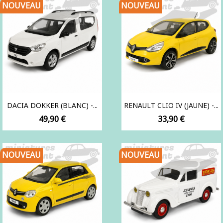
NOUVEAU
NOUVEAU
DACIA DOKKER (BLANC) -...
RENAULT CLIO IV (JAUNE) -...
Prix
Prix
49,90 €
33,90 €
NOUVEAU
NOUVEAU