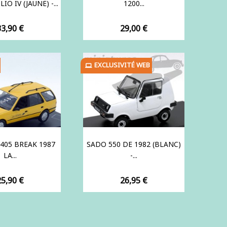
O IV (JAUNE) -...
1200...
rix
Prix
33,90 €
29,00 €
EXCLUSIVITÉ WEB
405 BREAK 1987
SADO 550 DE 1982 (BLANC)
LA...
-...
rix
Prix
25,90 €
26,95 €