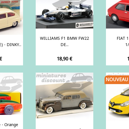
WILLIAMS F1 BMW FW22
FIAT 1
) - DINKY...
DE...
1/
Prix
P
€
18,90 €
NOUVEAU
 - Orange