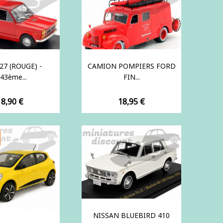
27 (ROUGE) -
CAMION POMPIERS FORD
43ème...
FIN...
rix
Prix
18,90 €
18,95 €
NISSAN BLUEBIRD 410