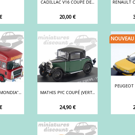
CADILLAC V16 COUPÉ DE...
RENAULT CLI
Prix
P
€
20,00 €
NOUVEAU
PEUGEOT 
MONDIA"...
MATHIS PYC COUPÉ (VERT...
Prix
P
€
24,90 €