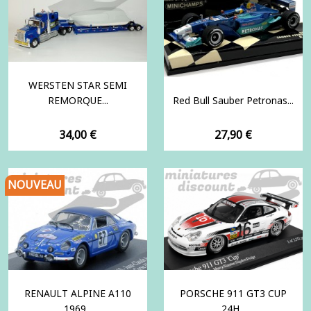
WERSTEN STAR SEMI
REMORQUE...
Red Bull Sauber Petronas...
Prix
Prix
34,00 €
27,90 €
NOUVEAU
RENAULT ALPINE A110
PORSCHE 911 GT3 CUP
1969...
24H...