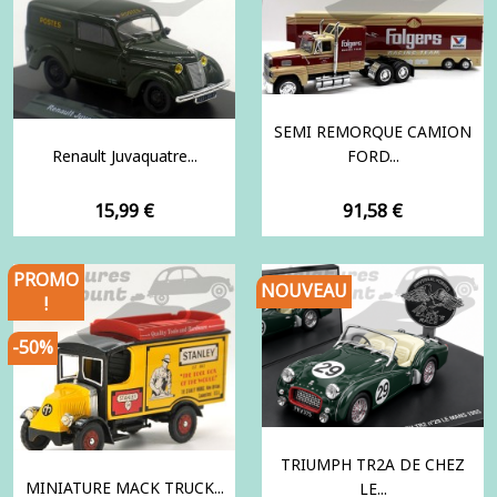
SEMI REMORQUE CAMION
Renault Juvaquatre...
FORD...
Prix
Prix
15,99 €
91,58 €
PROMO
NOUVEAU
!
-50%
TRIUMPH TR2A DE CHEZ
MINIATURE MACK TRUCK...
LE...