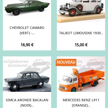
CHEVROLET CAMARO
(VERT) -...
TALBOT LIMOUSINE 1930...
Prix
Prix
16,90 €
15,00 €
NOUVEAU
SIMCA ARONDE BACALAN
MERCEDES BENZ L911
(NOIR)...
(ORANGE)...