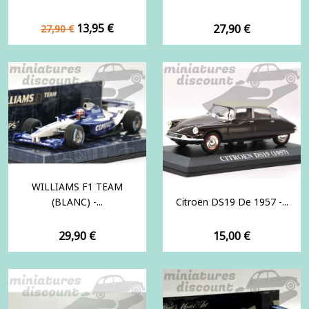
Prix
Prix
13,95 €
Prix
27,90 €
27,90 €
de
base
WILLIAMS F1 TEAM
(BLANC) -...
Citroën DS19 De 1957 -...
Prix
Prix
29,90 €
15,00 €