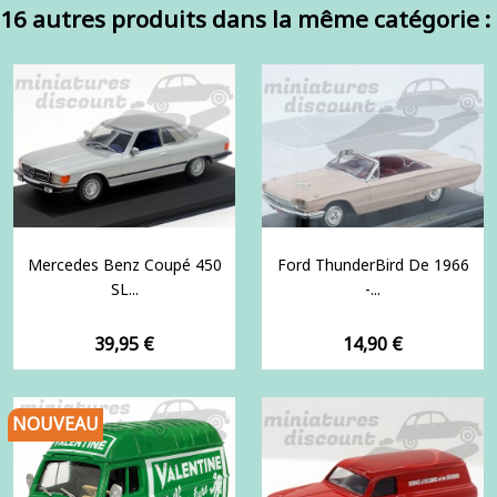
16 autres produits dans la même catégorie :
Mercedes Benz Coupé 450
Ford ThunderBird De 1966
SL...
-...
Prix
Prix
39,95 €
14,90 €
NOUVEAU