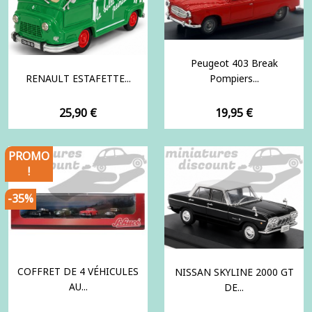
Peugeot 403 Break
RENAULT ESTAFETTE...
Pompiers...
Prix
Prix
25,90 €
19,95 €
PROMO
!
-35%
COFFRET DE 4 VÉHICULES
NISSAN SKYLINE 2000 GT
AU...
DE...