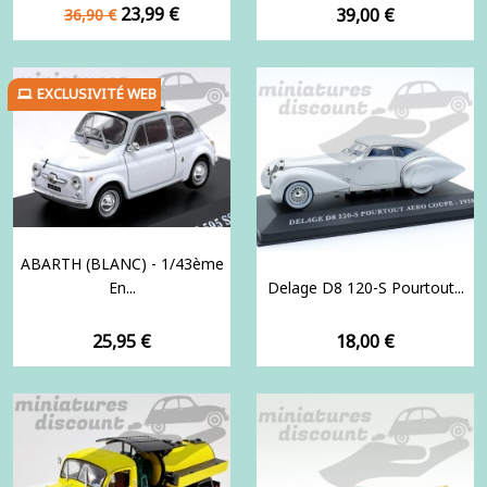
Prix
Prix
23,99 €
Prix
39,00 €
36,90 €
de
base
EXCLUSIVITÉ WEB
ABARTH (BLANC) - 1/43ème
En...
Delage D8 120-S Pourtout...
Prix
Prix
25,95 €
18,00 €