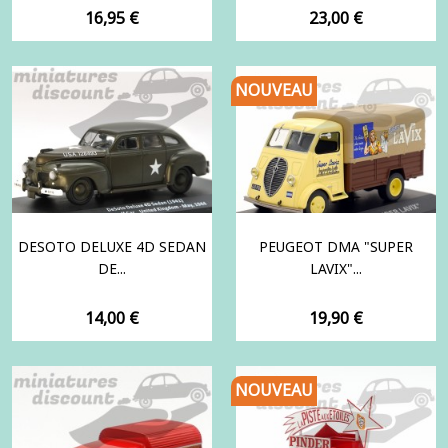
Prix
Prix
16,95 €
23,00 €
NOUVEAU
DESOTO DELUXE 4D SEDAN
PEUGEOT DMA "SUPER
DE...
LAVIX"...
Prix
Prix
14,00 €
19,90 €
NOUVEAU