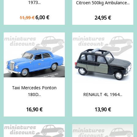
1973...
Citroen 500kg Ambulance...
Prix
Prix
6,00 €
Prix
24,95 €
11,99 €
de
base
Taxi Mercedes Ponton
180D...
RENAULT 4L 1964...
Prix
Prix
16,90 €
13,90 €