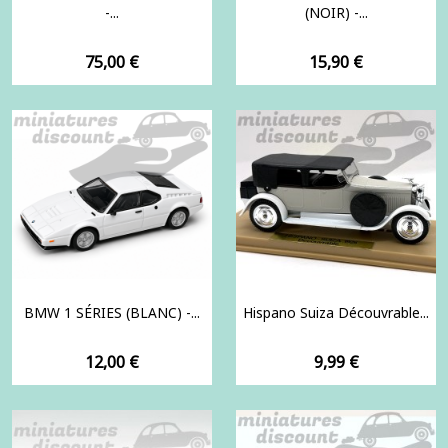
-...
(NOIR) -...
Prix
Prix
75,00 €
15,90 €
BMW 1 SÉRIES (BLANC) -...
Hispano Suiza Découvrable...
Prix
Prix
12,00 €
9,99 €