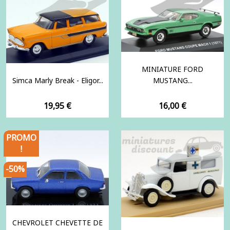
MINIATURE FORD
Simca Marly Break - Eligor...
MUSTANG...
Prix
Prix
19,95 €
16,00 €
PROMO
!
-50%
CHEVROLET CHEVETTE DE