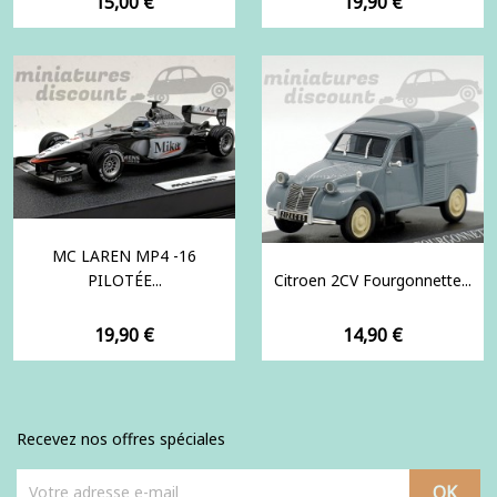
Prix
Prix
15,00 €
19,90 €
MC LAREN MP4 -16
PILOTÉE...
Citroen 2CV Fourgonnette...
Prix
Prix
19,90 €
14,90 €
Recevez nos offres spéciales