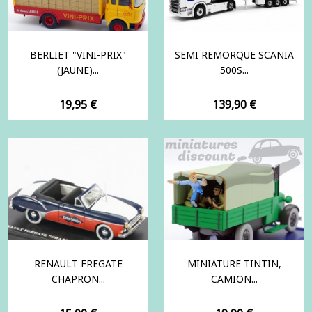
BERLIET "VINI-PRIX"
SEMI REMORQUE SCANIA
(JAUNE)...
500S...
Prix
Prix
19,95 €
139,90 €
RENAULT FREGATE
MINIATURE TINTIN,
CHAPRON...
CAMION...