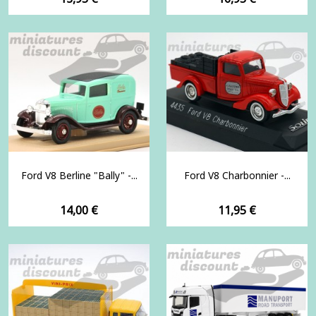
Ford V8 Berline "Bally" -...
Ford V8 Charbonnier -...
Prix
Prix
14,00 €
11,95 €