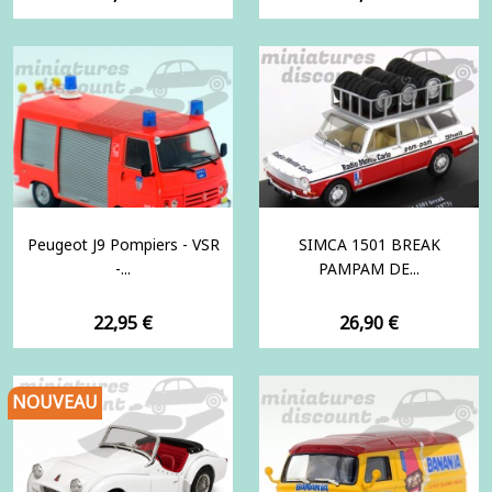
Peugeot J9 Pompiers - VSR
SIMCA 1501 BREAK
-...
PAMPAM DE...
Prix
Prix
22,95 €
26,90 €
NOUVEAU