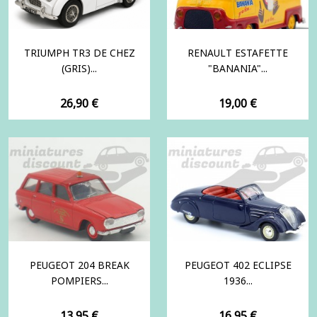
TRIUMPH TR3 DE CHEZ
RENAULT ESTAFETTE
(GRIS)...
"BANANIA"...
Prix
Prix
26,90 €
19,00 €
PEUGEOT 204 BREAK
PEUGEOT 402 ECLIPSE
POMPIERS...
1936...
Prix
Prix
13,95 €
16,95 €