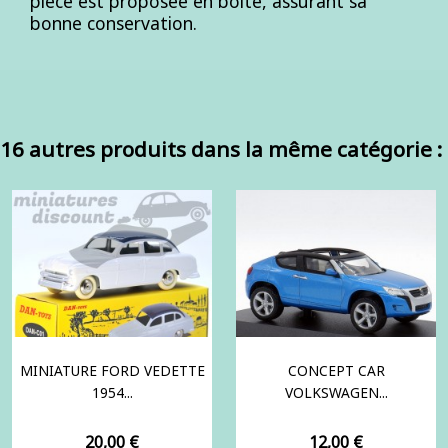
pièce est proposée en boîte, assurant sa
bonne conservation.
16 autres produits dans la même catégorie :
MINIATURE FORD VEDETTE
CONCEPT CAR
1954...
VOLKSWAGEN...
Prix
Prix
20,00 €
12,00 €