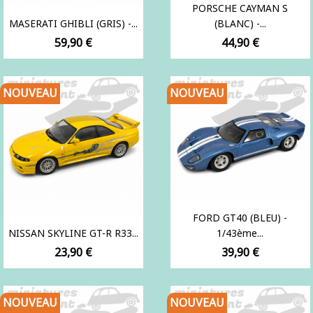
PORSCHE CAYMAN S
MASERATI GHIBLI (GRIS) -...
(BLANC) -...
Prix
Prix
59,90 €
44,90 €
NOUVEAU
NOUVEAU
FORD GT40 (BLEU) -
NISSAN SKYLINE GT-R R33...
1/43ème...
Prix
Prix
23,90 €
39,90 €
NOUVEAU
NOUVEAU