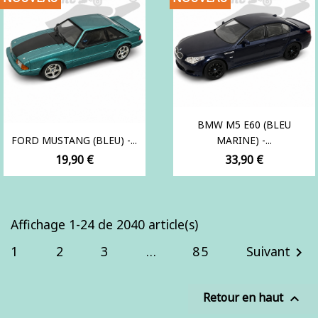
BMW M5 E60 (BLEU
FORD MUSTANG (BLEU) -...
MARINE) -...
Prix
Prix
19,90 €
33,90 €
Affichage 1-24 de 2040 article(s)
1
2
3
…
85
Suivant

Retour en haut
