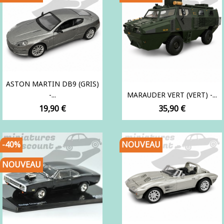
ASTON MARTIN DB9 (GRIS)
-...
MARAUDER VERT (VERT) -...
Prix
Prix
19,90 €
35,90 €
-40%
NOUVEAU
NOUVEAU