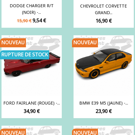
DODGE CHARGER R/T
CHEVROLET CORVETTE
(NOIR) -...
GRAND...
Prix
Prix
9,54 €
Prix
16,90 €
15,90 €
de
base
NOUVEAU
NOUVEAU
RUPTURE DE STOCK
FORD FAIRLANE (ROUGE) -...
BMW E39 M5 (JAUNE) -...
Prix
Prix
34,90 €
23,90 €
NOUVEAU
NOUVEAU