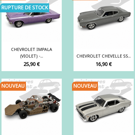
RUPTURE DE STOCK
CHEVROLET IMPALA
(VIOLET) -...
CHEVROLET CHEVELLE SS...
Prix
Prix
25,90 €
16,90 €
NOUVEAU
NOUVEAU