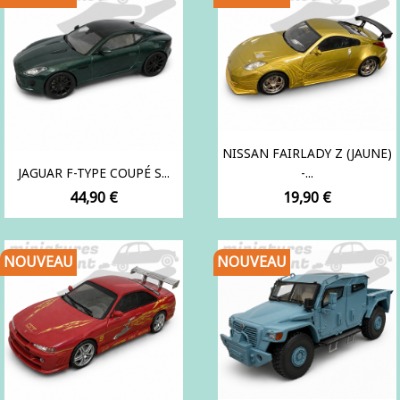
NISSAN FAIRLADY Z (JAUNE)
JAGUAR F-TYPE COUPÉ S...
-...
Prix
Prix
44,90 €
19,90 €
NOUVEAU
NOUVEAU