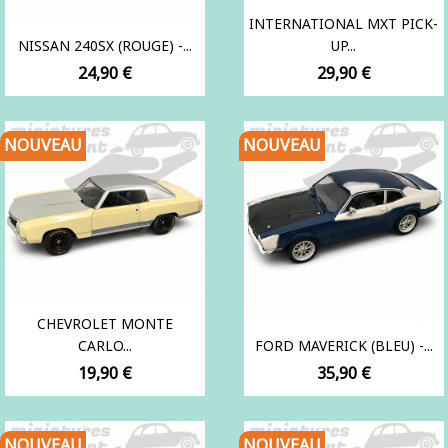
INTERNATIONAL MXT PICK-
NISSAN 240SX (ROUGE) -...
UP...
Prix
Prix
24,90 €
29,90 €
NOUVEAU
NOUVEAU
CHEVROLET MONTE
CARLO...
FORD MAVERICK (BLEU) -...
Prix
Prix
19,90 €
35,90 €
NOUVEAU
NOUVEAU