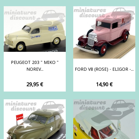
PEUGEOT 203 " MIKO "
NOREV...
FORD V8 (ROSE) - ELIGOR -...
Prix
Prix
29,95 €
14,90 €