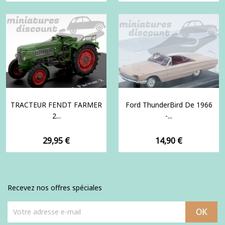
TRACTEUR FENDT FARMER
Ford ThunderBird De 1966
2...
-...
Prix
Prix
29,95 €
14,90 €
Recevez nos offres spéciales