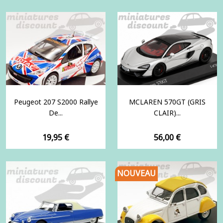
Peugeot 207 S2000 Rallye
MCLAREN 570GT (GRIS
De...
CLAIR)...
Prix
Prix
19,95 €
56,00 €
NOUVEAU