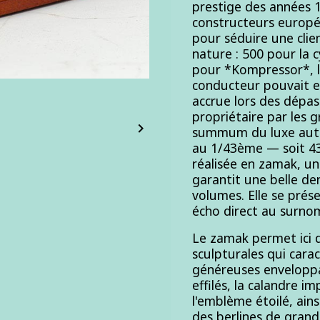
prestige des années 
constructeurs europée
pour séduire une clie
nature : 500 pour la c
pour *Kompressor*, 
conducteur pouvait e
accrue lors des dépas
propriétaire par les g

summum du luxe auto
au 1/43ème — soit 43 
réalisée en zamak, un
garantit une belle de
volumes. Elle se prés
écho direct au surnom 
Le zamak permet ici d
sculpturales qui carac
généreuses enveloppa
effilés, la calandre i
l'emblème étoilé, ain
des berlines de grand