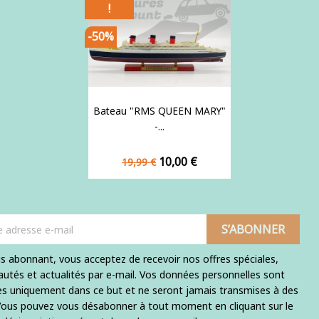
!
-50%
Bateau "RMS QUEEN MARY"
-...
Prix
Prix
10,00 €
19,99 €
de
base
s abonnant, vous acceptez de recevoir nos offres spéciales,
utés et actualités par e-mail. Vos données personnelles sont
ées uniquement dans ce but et ne seront jamais transmises à des
 Vous pouvez vous désabonner à tout moment en cliquant sur le