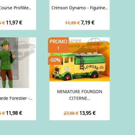
ourse Profilée...
Crimson Dynamo - Figurine...
Prix
Prix
Prix
11,97 €
7,19 €
5 €
11,99 €
de
e
base
PROMO
!
-50%
MINIATURE FOURGON
rde Forestier -...
CITERNE...
Prix
Prix
Prix
11,98 €
13,95 €
5 €
27,90 €
de
e
base