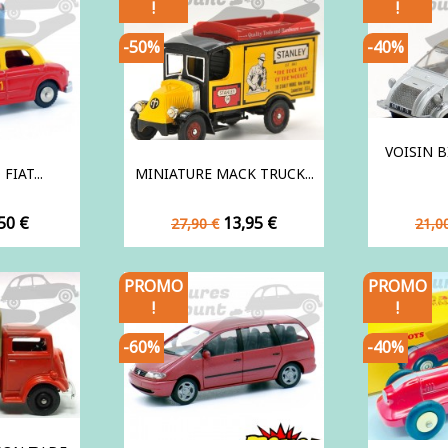
!
!
-50%
-40%
VOISIN 
FIAT...
MINIATURE MACK TRUCK...
ix
Prix
Prix
Prix
50 €
13,95 €
27,90 €
21,0
de
de
base
bas
PROMO
PROMO
!
!
-60%
-40%