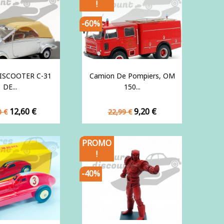
!
-60%
BISCOOTER C-31
Camion De Pompiers, OM
DE...
150...
Prix
Prix
Prix
12,60 €
9,20 €
0 €
22,99 €
de
e
base
PROMO
!
-40%