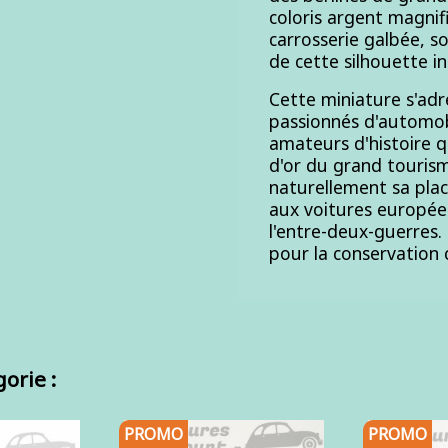
coloris argent magnif
carrosserie galbée, s
de cette silhouette i
Cette miniature s'adr
passionnés d'automob
amateurs d'histoire q
d'or du grand tourism
naturellement sa pla
aux voitures europée
l'entre-deux-guerres.
pour la conservation 
orie :
PROMO
PROMO