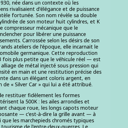
1930, née dans un contexte où les
ns rivalisaient d'élégance et de puissance
ntèle fortunée. Son nom révèle sa double
ylindrée de son moteur huit cylindres, et K
le compresseur mécanique que le
nclencher pour libérer une puissance
sements. Carrossée selon les désirs de son
rands ateliers de l'époque, elle incarnait le
mobile germanique. Cette reproduction
fois plus petite que le véhicule réel — est
 alliage de métal injecté sous pression qui
nsité en main et une restitution précise des
ente dans un élégant coloris argent, en
de « Silver Car » qui lui a été attribué.
e restituer fidèlement les formes
térisent la 500K : les ailes arrondies et
nt chaque roue, les longs capots moteur
mposante — c'est-à-dire la grille avant — à
si que les marchepieds chromés typiques
 tourisme de l'entre-deux-guerres. Le