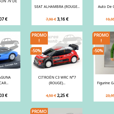
ON 7V DE
.
SEAT ALHAMBRA (ROUGE...
Auto De C
ix
Prix
Prix
Prix
07 €
3,16 €
7,90 €
19,9
de
de
base
bas
PROMO
PROMO
!
!
-50%
-50%
AGUNA
CITROËN C3 WRC N°7
AR...
(ROUGE)...
Figurine Ga
ix
Prix
Prix
Prix
03 €
2,25 €
4,50 €
23,9
de
de
base
bas
PROMO