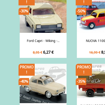
!
!
-30%
-50%
Ford Capri - Wiking -...
NUOVA 1100 
Prix
Prix
Prix
Pr
6,27 €
8,
8,95 €
16,99 €
de
de
base
base
PROMO
PROMO
!
!
-40%
-35%