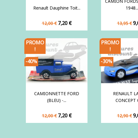
CAMION FORDS
Renault Dauphine Toit...
1948..
Prix
Prix
Prix
Pr
7,20 €
9,
12,00 €
13,95 €
de
de
base
base
PROMO
PROMO
!
!
-40%
-30%
CAMIONNETTE FORD
RENAULT L
(BLEU) -...
CONCEPT C
Prix
Prix
Prix
Pr
7,20 €
9,
12,00 €
12,90 €
de
de
base
base