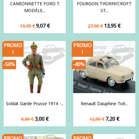
CAMIONNETTE FORD T
FOURGON THORNYCROFT
MODÈLE...
ST...
Prix
Prix
Prix
Prix
9,07 €
13,95 €
13,95 €
27,90 €
de
de
base
base
PROMO
PROMO
!
!
-50%
-40%
Soldat Garde Prusse 1914 -...
Renault Dauphine Toit...
Prix
Prix
Prix
Prix
3,00 €
7,20 €
6,00 €
12,00 €
de
de
base
base
PROMO
PROMO