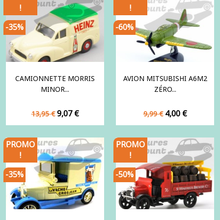
!
!
-35%
-60%
CAMIONNETTE MORRIS
AVION MITSUBISHI A6M2
MINOR...
ZÉRO...
Prix
Prix
Prix
Prix
9,07 €
4,00 €
13,95 €
9,99 €
de
de
base
base
PROMO
PROMO
!
!
-35%
-50%