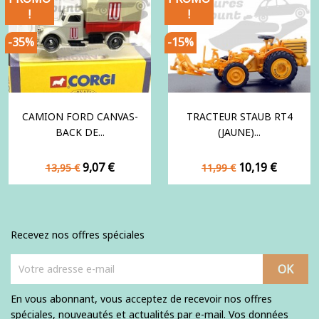
!
!
-35%
-15%
CAMION FORD CANVAS-
TRACTEUR STAUB RT4
BACK DE...
(JAUNE)...
Prix
Prix
Prix
Prix
9,07 €
10,19 €
13,95 €
11,99 €
de
de
base
base
Recevez nos offres spéciales
En vous abonnant, vous acceptez de recevoir nos offres
spéciales, nouveautés et actualités par e-mail. Vos données