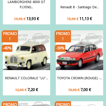
LAMBORGHINI 4000 GT
FLYING...
Renault 8 - Santiago De...
Prix
Prix
Prix
Prix
13,93 €
11,13 €
19,90 €
15,90 €
de
de
base
base
PROMO
PROMO
!
!
-40%
-30%
RENAULT COLORALE "LU"...
TOYOTA CROWN (ROUGE) -...
Prix
Prix
Prix
Prix
7,20 €
7,00 €
12,00 €
10,00 €
de
de
base
base
PROMO
PROMO