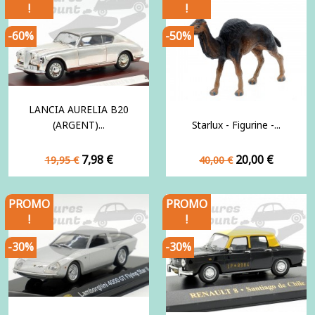
!
!
-60%
-50%
LANCIA AURELIA B20
(ARGENT)...
Starlux - Figurine -...
Prix
Prix
Prix
Prix
7,98 €
20,00 €
19,95 €
40,00 €
de
de
base
base
PROMO
PROMO
!
!
-30%
-30%