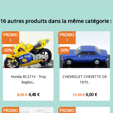
16 autres produits dans la même catégorie :
PROMO
PROMO
!
!
-50%
-50%
Honda RC211V - Troy
CHEVROLET CHEVETTE DE
Bayliss...
1973...
Prix
Prix
Prix
Prix
4,48 €
6,00 €
8,95 €
11,99 €
de
de
base
base
PROMO
PROMO