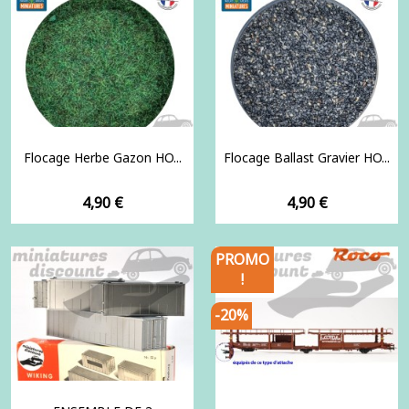
Flocage Herbe Gazon HO...
Flocage Ballast Gravier HO...
Prix
Prix
4,90 €
4,90 €
PROMO
!
-20%