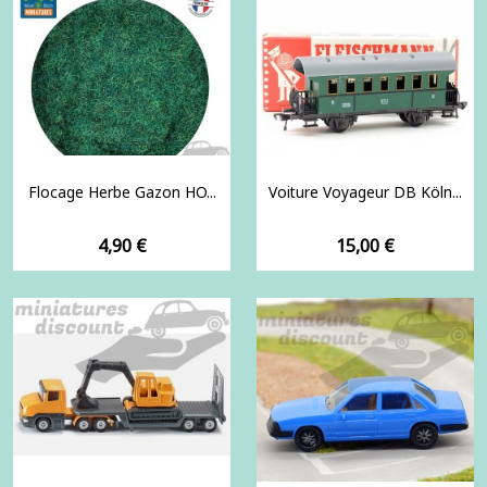
Flocage Herbe Gazon HO...
Voiture Voyageur DB Köln...
Prix
Prix
4,90 €
15,00 €