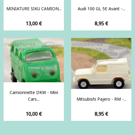
MINIATURE SIKU CAMION...
Audi 100 GL 5E Avant -...
Prix
Prix
13,00 €
8,95 €
Camionnette DKW - Mini
Cars...
Mitsubishi Pajero - RM -...
Prix
Prix
10,00 €
8,95 €