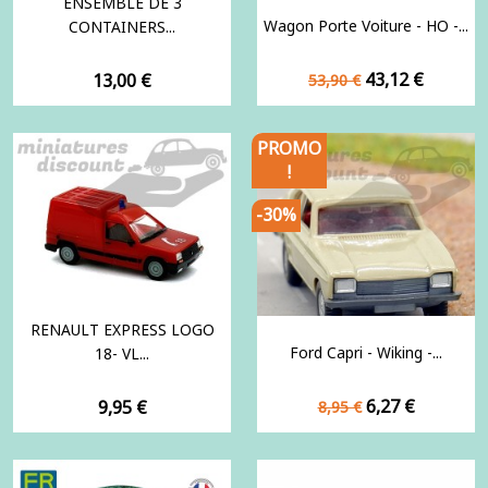
ENSEMBLE DE 3
Wagon Porte Voiture - HO -...
CONTAINERS...
Prix
Prix
Prix
43,12 €
13,00 €
53,90 €
de
base
PROMO
!
-30%
RENAULT EXPRESS LOGO
Ford Capri - Wiking -...
18- VL...
Prix
Prix
Prix
6,27 €
9,95 €
8,95 €
de
base