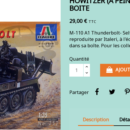
HOWITZER (A PEIND
BOITE
29,00 €
TTC
M-110 A1 Thunderbolt- Self
reproduite par Italeri, à l
dans sa boîte. Pour les col
Quantité
AJOUT
Partager
Description
Déta