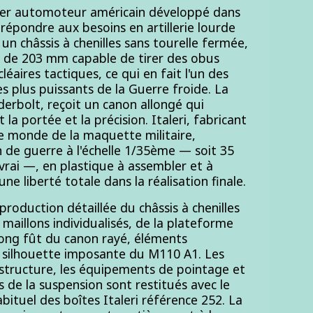
ier automoteur américain développé dans
répondre aux besoins en artillerie lourde
un châssis à chenilles sans tourelle fermée,
 de 203 mm capable de tirer des obus
éaires tactiques, ce qui en fait l'un des
les plus puissants de la Guerre froide. La
derbolt, reçoit un canon allongé qui
la portée et la précision. Italeri, fabricant
le monde de la maquette militaire,
in de guerre à l'échelle 1/35ème — soit 35
 vrai —, en plastique à assembler et à
une liberté totale dans la réalisation finale.
production détaillée du châssis à chenilles
 maillons individualisés, de la plateforme
long fût du canon rayé, éléments
a silhouette imposante du M110 A1. Les
 structure, les équipements de pointage et
s de la suspension sont restitués avec le
bituel des boîtes Italeri référence 252. La