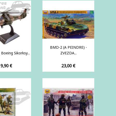
BMD-2 (A PEINDRE) -
 Boeing Sikorksy...
ZVEZDA...
rix
Prix
19,90 €
23,00 €