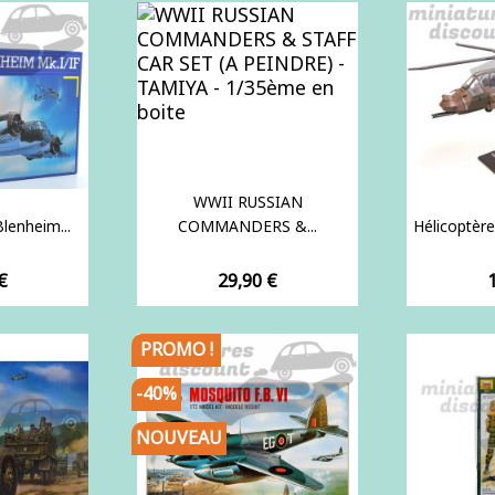
WWII RUSSIAN
Blenheim...
COMMANDERS &...
Hélicoptère
Prix
P
€
29,90 €
PROMO !
-40%
NOUVEAU