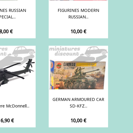
NES RUSSIAN
FIGURINES MODERN
PECIAL...
RUSSIAN...
Prix
Prix
8,00 €
10,00 €
GERMAN ARMOURED CAR
ère McDonnell...
SD-KFZ...
rix
Prix
16,90 €
10,00 €