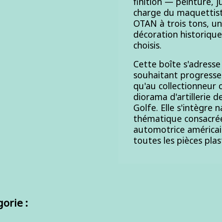
finition — peinture, 
charge du maquettist
OTAN à trois tons, un
décoration historique
choisis.
Cette boîte s'adress
souhaitant progresser
qu'au collectionneur
diorama d'artillerie 
Golfe. Elle s'intègre 
thématique consacrée a
automotrice américain
toutes les pièces pla
orie :