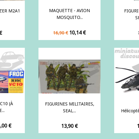
MAQUETTE - AVION
ZER M2A1
FIGURI
MOSQUITO...
S
Prix
Prix
10,14 €
€
16,90 €
de
base
C10 (À
FIGURINES MILITAIRES,
...
SEAL...
Hélicopt
ix
,00 €
Prix
P
13,90 €