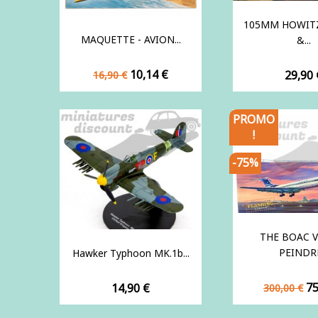
105MM HOWIT
MAQUETTE - AVION...
&...
Prix
Prix
10,14 €
Prix
29,90 
16,90 €
de
base
PROMO
!
-75%
THE BOAC V
PEINDRE
Hawker Typhoon MK.1b...
Prix
Pr
Prix
75
14,90 €
300,00 €
de