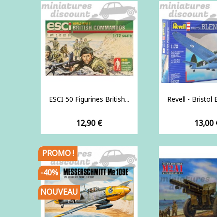
ESCI 50 Figurines British...
Revell - Bristol 
Prix
Prix
12,90 €
13,00 
PROMO !
-40%
NOUVEAU