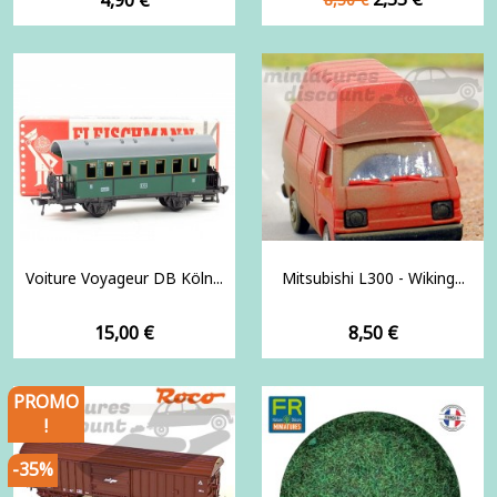
de
base
Voiture Voyageur DB Köln...
Mitsubishi L300 - Wiking...
Prix
Prix
15,00 €
8,50 €
PROMO
!
-35%