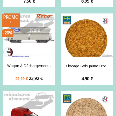
Prix
Prix
7,50 €
8,95 €
PROMO
!
-20%
Wagon À Déchargement...
Flocage Bois Jaune D'or...
Prix
Prix
23,92 €
Prix
4,90 €
29,90 €
de
base