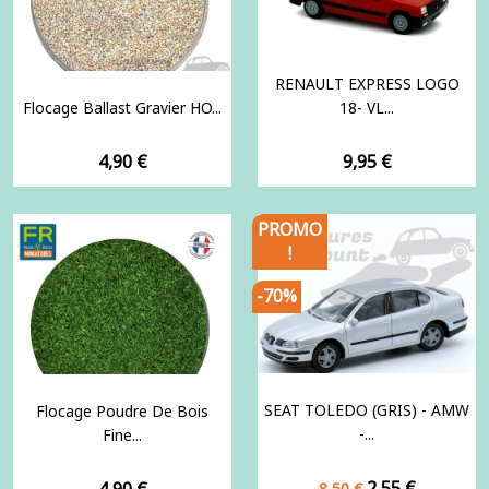
RENAULT EXPRESS LOGO
Flocage Ballast Gravier HO...
18- VL...
Prix
Prix
4,90 €
9,95 €
PROMO
!
-70%
SEAT TOLEDO (GRIS) - AMW
Flocage Poudre De Bois
-...
Fine...
Prix
Prix
Prix
2,55 €
4,90 €
8,50 €