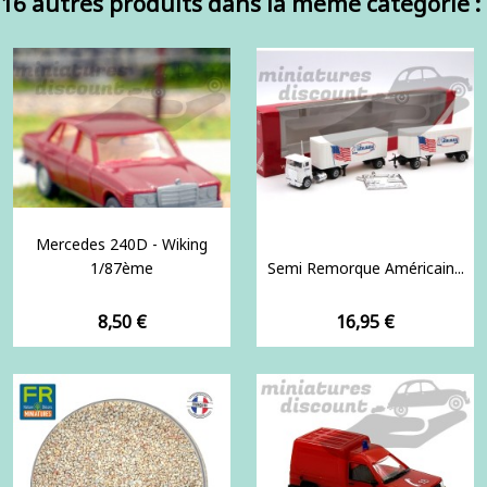
16 autres produits dans la même catégorie :
Mercedes 240D - Wiking
1/87ème
Semi Remorque Américain...
Prix
Prix
8,50 €
16,95 €