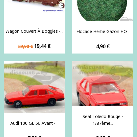
Wagon Couvert À Boggies -...
Flocage Herbe Gazon HO...
Prix
Prix
19,44 €
Prix
4,90 €
29,90 €
de
base
Séat Toledo Rouge -
Audi 100 GL 5E Avant -...
1/87ème...