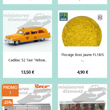
de
base
Flocage Bois Jaune FL18/S
Cadillac 52 Taxi "yellow...
-...
Prix
Prix
13,50 €
4,90 €
PROMO
!
-25%