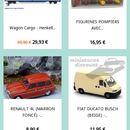
FIGURINES POMPIERS
Wagon Cargo - Henkell...
AVEC...
Prix
Prix
29,93 €
Prix
16,95 €
39,90 €
de
base
RENAULT 4L (MARRON
FIAT DUCATO BUSCH
FONCÉ) -...
(BEIGE) -...
Prix
Prix
8,90 €
11,95 €