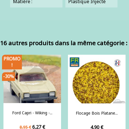
Matière :
Plastique Injecté
16 autres produits dans la même catégorie :
PROMO
!
-30%
Ford Capri - Wiking -...
Flocage Bois Platane...
Prix
Prix
6,27 €
Prix
4,90 €
8,95 €