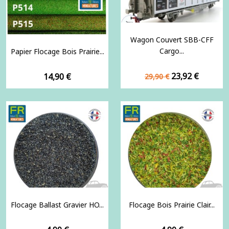
Wagon Couvert SBB-CFF
Cargo...
Papier Flocage Bois Prairie...
Prix
Prix
Prix
23,92 €
14,90 €
29,90 €
de
base
Flocage Ballast Gravier HO...
Flocage Bois Prairie Clair...