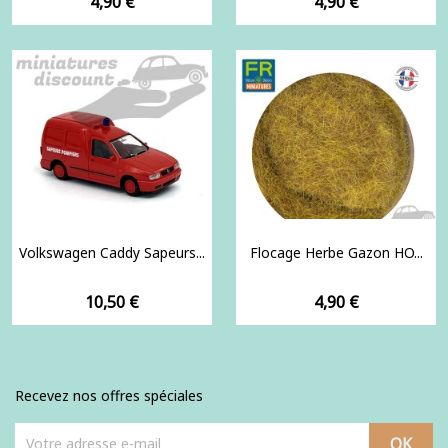
Prix
Prix
4,90 €
4,90 €
Volkswagen Caddy Sapeurs...
Flocage Herbe Gazon HO...
Prix
Prix
10,50 €
4,90 €
Recevez nos offres spéciales