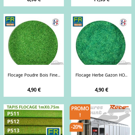
Flocage Poudre Bois Fine...
Flocage Herbe Gazon HO...
Prix
Prix
4,90 €
4,90 €
PROMO
!
-20%