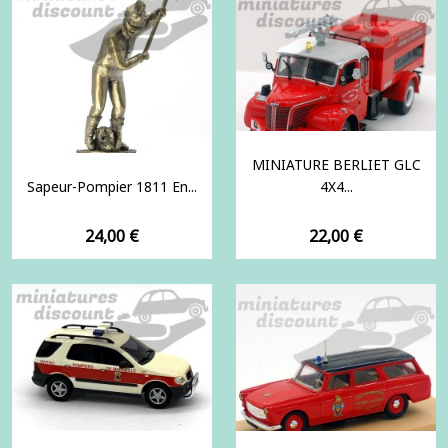
MINIATURE BERLIET GLC
Sapeur-Pompier 1811 En...
4X4...
Prix
Prix
24,00 €
22,00 €