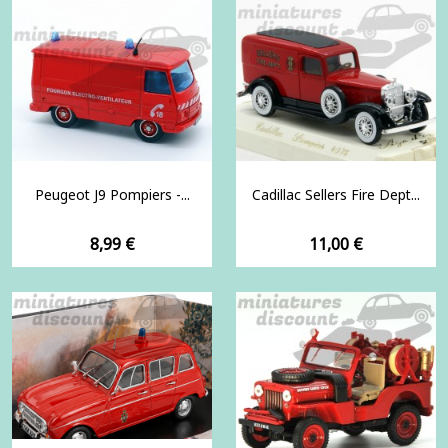
Peugeot J9 Pompiers -...
Cadillac Sellers Fire Dept...
Prix
Prix
8,99 €
11,00 €