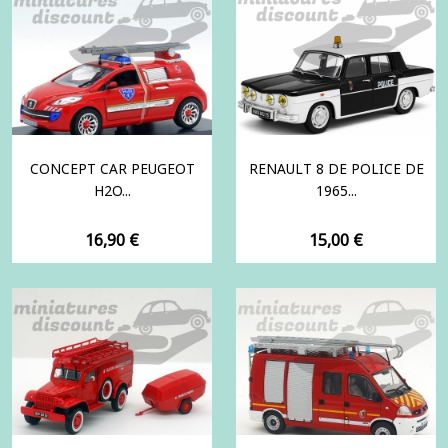
CONCEPT CAR PEUGEOT
RENAULT 8 DE POLICE DE
H2O...
1965...
Prix
Prix
16,90 €
15,00 €