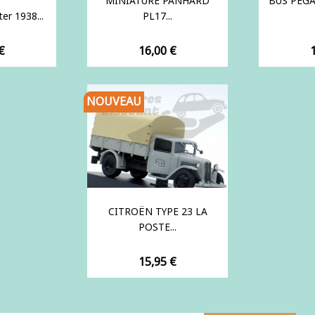
MINIATURE PANHARD
BUS PEGA
er 1938...
PL17...
Prix
P
€
16,00 €
NOUVEAU
CITROËN TYPE 23 LA
POSTE...
Prix
15,95 €