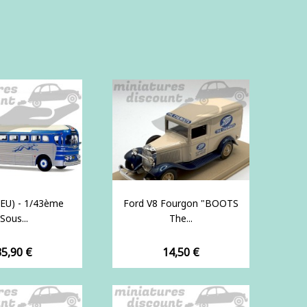
EU) - 1/43ème
Ford V8 Fourgon "BOOTS
Sous...
The...
rix
Prix
35,90 €
14,50 €