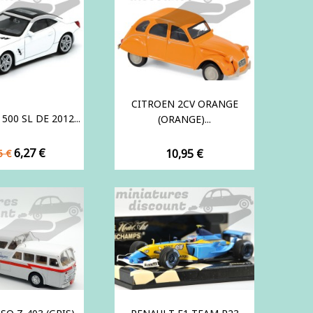
CITROEN 2CV ORANGE
00 SL DE 2012...
(ORANGE)...
x
Prix
6,27 €
Prix
10,95 €
5 €
se