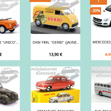
!
-30%
MERCEDES 5
"UNICO"...
DKW F89L "DERBI" (JAUNE...
Pri
Prix
€
13,90 €
8,9
de
ba