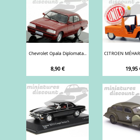
Chevrolet Opala Diplomata...
CITROEN MÉHARI 
Prix
Prix
8,90 €
19,95 