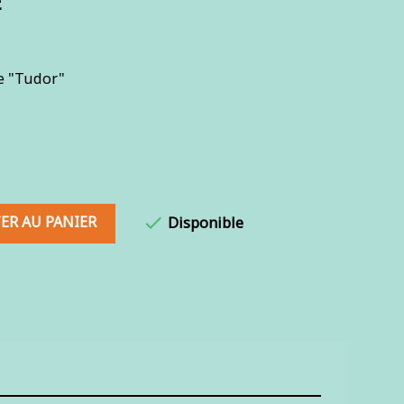
E
e "Tudor"
ER AU PANIER

Disponible