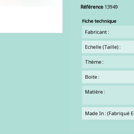
Référence
13949
Fiche technique
Fabricant :
Echelle (Taille) :
Thème :
Boite :
Matière :
Made In : (Fabriqué En 