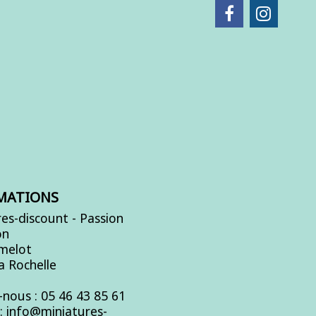
MATIONS
es-discount - Passion
on
Amelot
a Rochelle
-nous :
05 46 43 85 61
s:
info@miniatures-