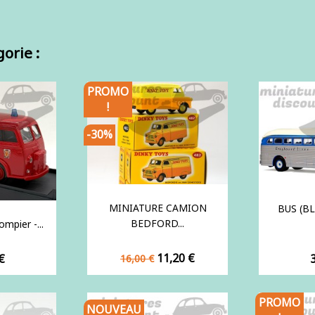
orie :
PROMO
!
-30%
MINIATURE CAMION
BUS (BL
BEDFORD...
mpier -...
Prix
Prix
11,20 €
P
€
16,00 €
de
base
PROMO
NOUVEAU