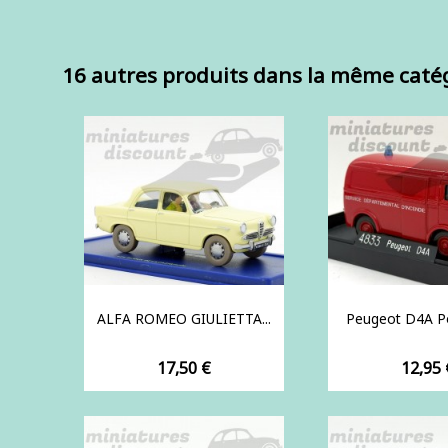
16 autres produits dans la même catég
ALFA ROMEO GIULIETTA...
Peugeot D4A Po
Prix
Prix
17,50 €
12,95 