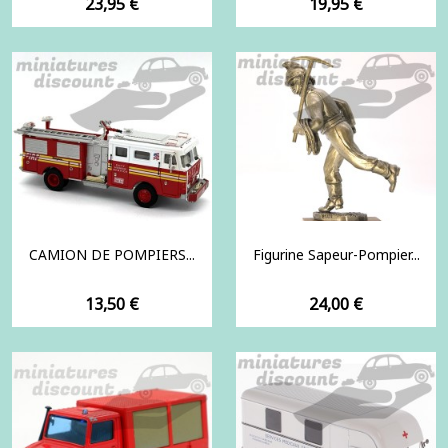
Prix
Prix
23,95 €
19,95 €
CAMION DE POMPIERS...
Figurine Sapeur-Pompier...
Prix
Prix
13,50 €
24,00 €