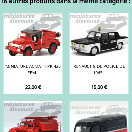
16 autres produits dans la même catégorie :
MINIATURE ACMAT TPK 420
RENAULT 8 DE POLICE DE
FFM...
1965...
Prix
Prix
22,00 €
15,00 €