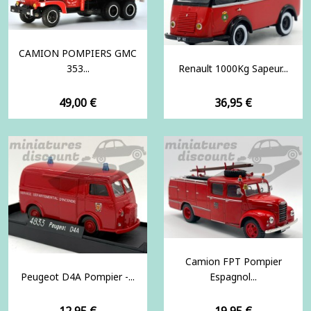
CAMION POMPIERS GMC
353...
Renault 1000Kg Sapeur...
Prix
Prix
49,00 €
36,95 €
Camion FPT Pompier
Peugeot D4A Pompier -...
Espagnol...
Prix
Prix
12,95 €
19,95 €