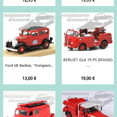
BERLIET GLA 19 PS (ROUGE)
Ford V8 Berline, "Pompiers...
-...
Prix
Prix
13,00 €
19,00 €