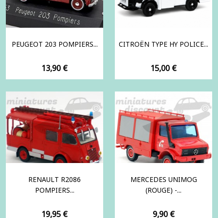
PEUGEOT 203 POMPIERS...
CITROËN TYPE HY POLICE...
Prix
Prix
13,90 €
15,00 €
RENAULT R2086
MERCEDES UNIMOG
POMPIERS...
(ROUGE) -...
Prix
Prix
19,95 €
9,90 €