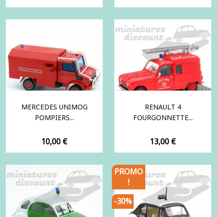
MERCEDES UNIMOG
RENAULT 4
POMPIERS...
FOURGONNETTE...
Prix
Prix
10,00 €
13,00 €
PROMO
!
-30%