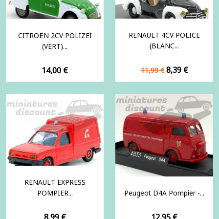
RENAULT 4CV POLICE
CITROËN 2CV POLIZEI
(BLANC...
(VERT)...
Prix
Prix
Prix
8,39 €
14,00 €
11,99 €
de
base
RENAULT EXPRESS
POMPIER...
Peugeot D4A Pompier -...
Prix
Prix
8,99 €
12,95 €