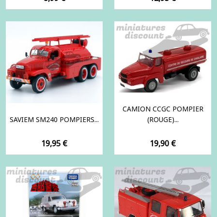
CAMION CCGC POMPIER
SAVIEM SM240 POMPIERS...
(ROUGE)...
Prix
Prix
19,95 €
19,90 €