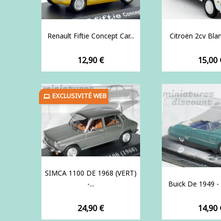
Renault Fiftie Concept Car...
Citroën 2cv Blanc
Prix
Prix
12,90 €
15,00 
EXCLUSIVITÉ WEB
SIMCA 1100 DE 1968 (VERT)
-...
Buick De 1949 -
Prix
Prix
24,90 €
14,90 