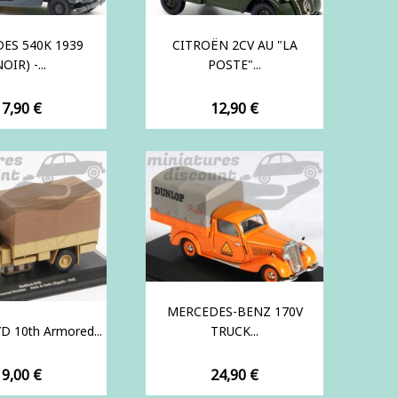
ES 540K 1939
CITROËN 2CV AU "LA
OIR) -...
POSTE"...
rix
Prix
17,90 €
12,90 €
MERCEDES-BENZ 170V
D 10th Armored...
TRUCK...
rix
Prix
19,00 €
24,90 €