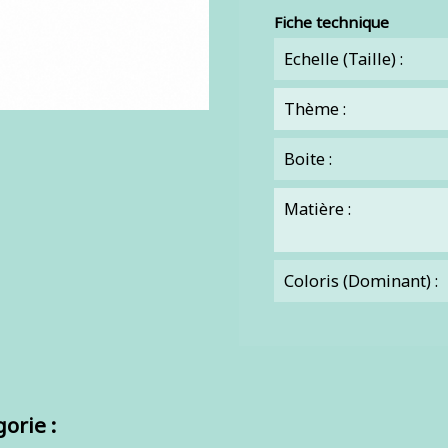
Fiche technique
Echelle (Taille) :
Thème :
Boite :
Matière :
Coloris (dominant) :
orie :