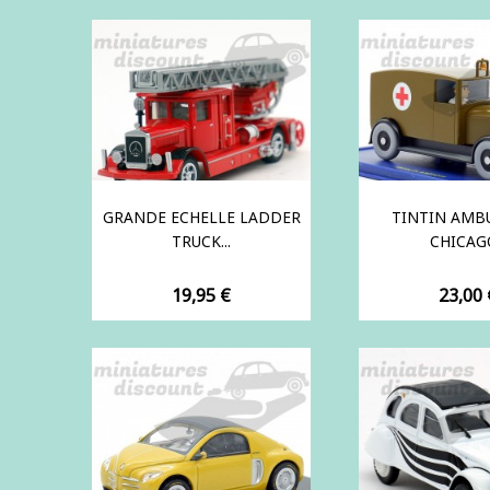
GRANDE ECHELLE LADDER
TINTIN AMB
TRUCK...
CHICAGO
Prix
Prix
19,95 €
23,00 