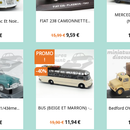
MERCED
FIAT 238 CAMIONNETTE...
 Et Noir...
(N
Prix
Prix
9,59 €
P
€
15,99 €
de
base
PROMO
!
-40%
BUS (BEIGE ET MARRON) -...
 1/43ème...
Bedford OY
Prix
Prix
11,94 €
P
€
19,90 €
de