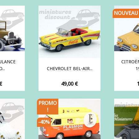
NOUVEAU
ULANCE
CITROËN
...
CHEVROLET BEL-AIR...
1
Prix
P
€
49,00 €
PROMO
!
-40%