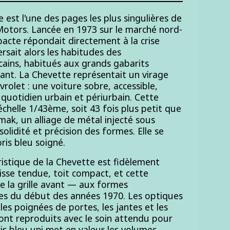
 est l'une des pages les plus singulières de
 Motors. Lancée en 1973 sur le marché nord-
acte répondait directement à la crise
ersait alors les habitudes des
cains, habitués aux grands gabarits
nt. La Chevette représentait un virage
rolet : une voiture sobre, accessible,
 quotidien urbain et périurbain. Cette
'échelle 1/43ème, soit 43 fois plus petit que
amak, un alliage de métal injecté sous
solidité et précision des formes. Elle se
ris bleu soigné.
ristique de la Chevette est fidèlement
aisse tendue, toit compact, et cette
re la grille avant — aux formes
s du début des années 1970. Les optiques
les poignées de portes, les jantes et les
ont reproduits avec le soin attendu pour
ris bleu uni met en valeur les volumes