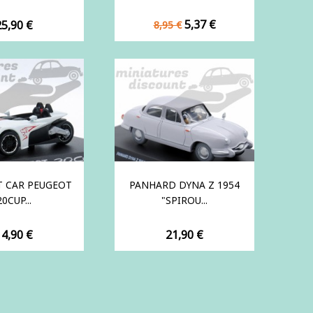
Prix
Prix
rix
5,37 €
25,90 €
8,95 €
de
base
 CAR PEUGEOT
PANHARD DYNA Z 1954
20CUP...
"SPIROU...
rix
Prix
14,90 €
21,90 €