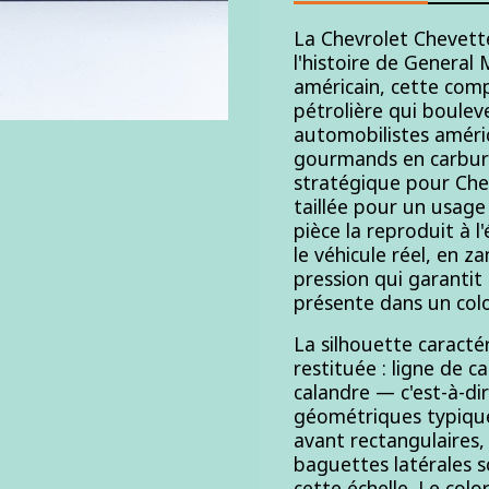
La Chevrolet Chevette
l'histoire de General
américain, cette comp
pétrolière qui boulev
automobilistes améri
gourmands en carbura
stratégique pour Chev
taillée pour un usage
pièce la reproduit à l
le véhicule réel, en z
pression qui garantit 
présente dans un colo
La silhouette caracté
restituée : ligne de c
calandre — c'est-à-di
géométriques typique
avant rectangulaires, 
baguettes latérales s
cette échelle. Le colo