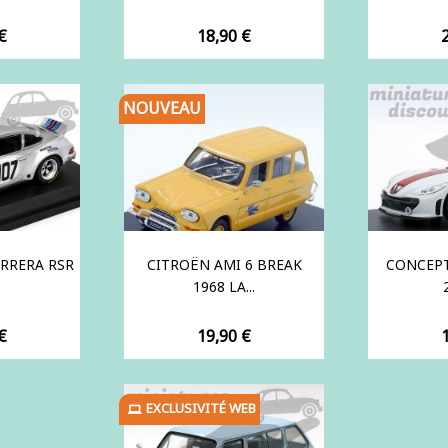
Prix
P
€
18,90 €
NOUVEAU
ARRERA RSR
CITROËN AMI 6 BREAK
CONCEPT
1968 LA...
Prix
P
€
19,90 €
EXCLUSIVITÉ WEB