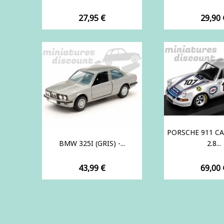
Prix
Prix
27,95 €
29,90 
PORSCHE 911 C
BMW 325I (GRIS) -...
2.8...
Prix
Prix
43,99 €
69,00 