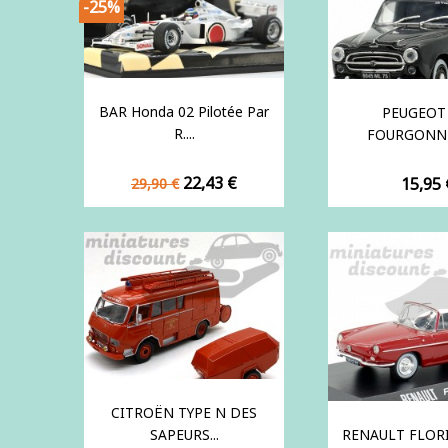
-25%
BAR Honda 02 Pilotée Par
PEUGEOT
R....
FOURGONNE
Prix
Prix
22,43 €
Prix
15,95 
29,90 €
de
base
CITROËN TYPE N DES
SAPEURS...
RENAULT FLORID