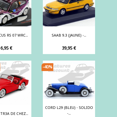
US RS 07 WRC...
SAAB 9.3 (JAUNE) -...
rix
Prix
16,95 €
39,95 €
-40%
CORD L29 (BLEU) - SOLIDO
-...
TR3A DE CHEZ...