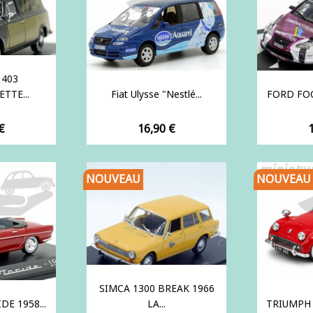
 403
TTE...
Fiat Ulysse "Nestlé...
FORD FOC
Prix
P
€
16,90 €
NOUVEAU
NOUVEAU
SIMCA 1300 BREAK 1966
E 1958...
LA...
TRIUMPH 